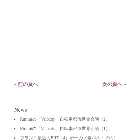
8月28日宜野湾市で行われた、沖縄商工会議所主
催の「普天間基地跡地利用勉強会」での模様が、
琉球新報の9月3日に大きく掲載されました。平日
の夜7時からという時間にもかかわらず多くの人
が参加され、熱心な質疑応答が続いた様子を記事
にして頂いています。 ＰＤＦ版はこちらから
宜野湾市講演記事。琉球新報...
« 前の頁へ
次の頁へ »
News
Riminiの「Velocity」自転車都市世界会議（2）
Riminiの「Velocity」自転車都市世界会議（1）
フランス最近のBRT（4）ポーの水素バス・その2