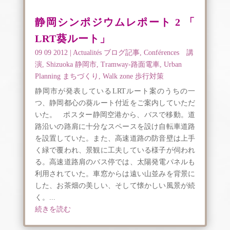
静岡シンポジウムレポート 2 「
LRT葵ルート」
09 09 2012
|
Actualités ブログ記事
,
Conférences 講
演
,
Shizuoka 静岡市
,
Tramway-路面電車
,
Urban
Planning まちづくり
,
Walk zone 歩行対策
静岡市が発表しているLRTルート案のうちの一
つ、静岡都心の葵ルート付近をご案内していただ
いた。 ポスター静岡空港から、バスで移動。道
路沿いの路肩に十分なスペースを設け自転車道路
を設置していた。また、高速道路の防音壁は上手
く緑で覆われ、景観に工夫している様子が伺われ
る。高速道路肩のバス停では、太陽発電パネルも
利用されていた。車窓からは遠い山並みを背景に
した、お茶畑の美しい、そして懐かしい風景が続
く。...
続きを読む