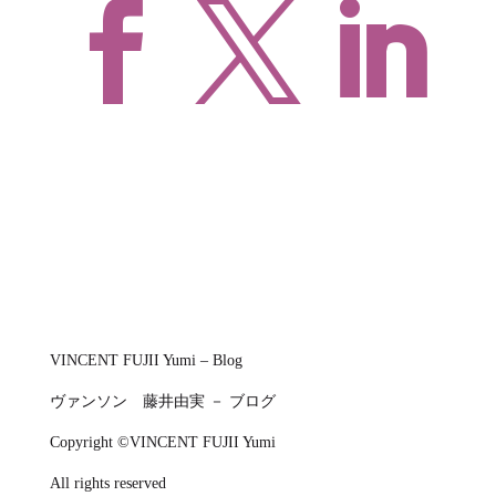



VINCENT FUJII Yumi – Blog
ヴァンソン 藤井由実 － ブログ
Copyright ©VINCENT FUJII Yumi
All rights reserved