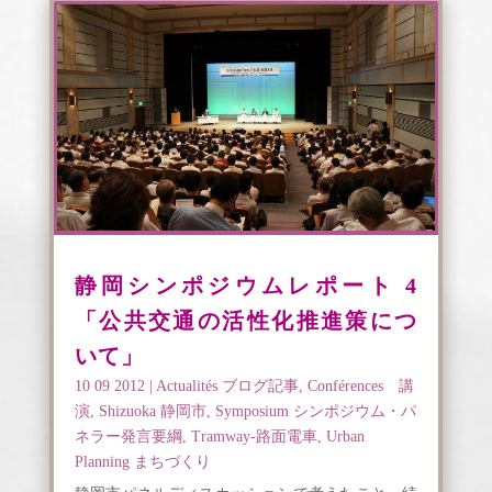
静岡シンポジウムレポート 4
「公共交通の活性化推進策につ
いて」
10 09 2012
|
Actualités ブログ記事
,
Conférences 講
演
,
Shizuoka 静岡市
,
Symposium シンポジウム・パ
ネラー発言要綱
,
Tramway-路面電車
,
Urban
Planning まちづくり