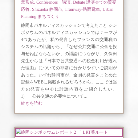
意形成
,
Conférences 講演
,
Debate 講演会での質疑
応答
,
Shizuoka 静岡市
,
Tramway-路面電車
,
Urban
Planning まちづくり
静岡市パネルディスカッションで考えたこと シン
ポジウムのパネルディスカッションではテーマが
4つあったが、私の発言したフランスの交通税の
システムの話題から、「なぜ公共交通に公金を投
与せねばならないか」の議論につながり、久保田
先生からは『日本で公共交通への税金利用が遅れ
た理由』についての非常に分かりやすいご説明が
あった。いずれ静岡市が、全員の発言をまとめた
記録をWEBに掲載されるだろうから、ここでは当
方の発言を中心に討論内容をご紹介したい。
1) 公共交通の必要性について...
続きを読む