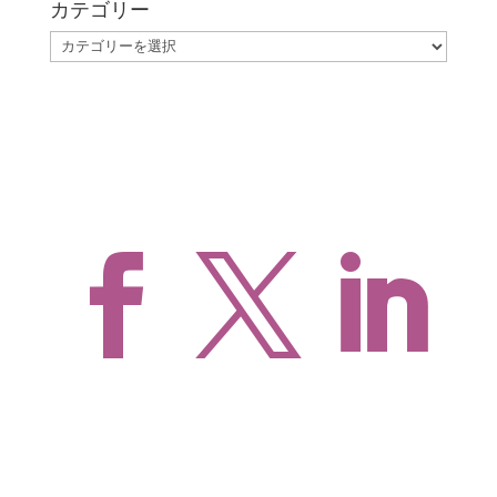
カテゴリー
カ
テ
ゴ
リ
ー


