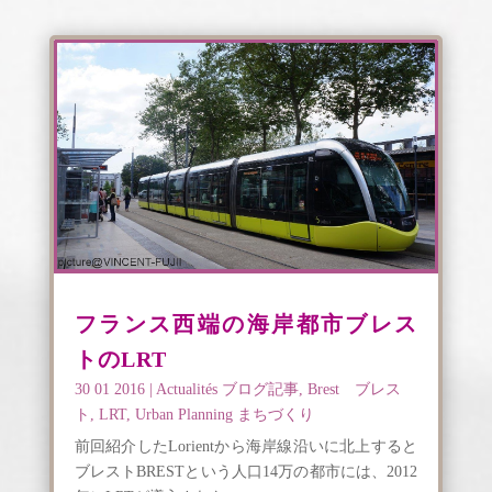
フランス西端の海岸都市ブレス
トのLRT
30 01 2016
|
Actualités ブログ記事
,
Brest ブレス
ト
,
LRT
,
Urban Planning まちづくり
前回紹介したLorientから海岸線沿いに北上すると
ブレストBRESTという人口14万の都市には、2012