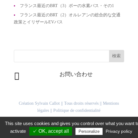
フランス最近のBRT（3）ポーの水素バス・その1
フランス最近のBRT（2）オルレアンの総合的な交通
政策とイリザールEVバス

お問い合わせ
Création Sylvain Callot
|| Tous droits réservés ||
Mentions
légales
||
Politique de confidentialité
This site uses cookies and gives you control over what you want t
Facebook
LinkedIn
WhatsApp
Twitter
Email
Gmail
PrintFriendly
共
activate
✓ OK, accept all
Privacy policy
Personalize
有