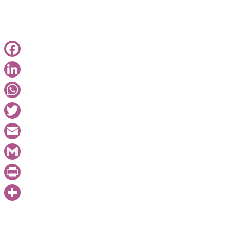
9月号と10月号では、利便性の高い公共交通
大西洋岸の人口約69万人の地方都市ナント・
交通政策を、10月号ではその卓越した交通政
Facebook
ト島におけるまちづくりの中でうまく融合し
体や講演で何度か紹介してきましたが、変化
LinkedIn
のが...
WhatsApp
Twitter
Email
Gmail
PrintFriendly
共
有