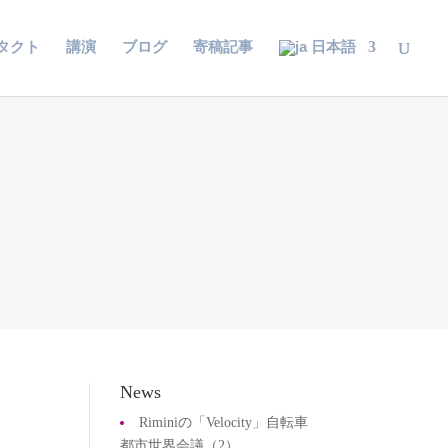
タクト
講演
ブログ
寄稿記事
日本語
News
Riminiの「Velocity」自転車
都市世界会議（2）