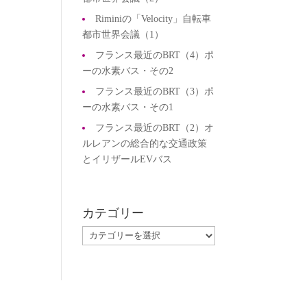
Riminiの「Velocity」自転車
都市世界会議（1）
フランス最近のBRT（4）ポ
ーの水素バス・その2
フランス最近のBRT（3）ポ
ーの水素バス・その1
載
フランス最近のBRT（2）オ
ロ
ルレアンの総合的な交通政策
な
とイリザールEVバス
の
カテゴリー
カ
テ
ゴ
リ
ー