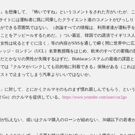
ク』を想像して、『怖いですね』というコメントをされた方がいたが、
ebサイトには運転者に既に同乗したクライエント達のコメントがびっしり
とができる雰囲気ではない。（勿論すべての情報は、利用者達が運転手
ることをアッピールするためだ。）つい最近、韓国での講演でイギリス
女性は叱るとすぐに泣く」等の内容がSNSを通して瞬く間に世界中に広
ー・カレッジ・ロンドン（UCL）名誉教授職をはじめ、欧米のすべての要職の
とかなりの男性が失職するはずだ。Blablacarシステムの最後の課題と
今では『クルマがパンクしても目的地に到着できる』保険がある（これ
どストで止まってしまう汽車よりいいではないか。
れ」に対して、とにかくクルマそのものまず慣れ親しんでもらう、とい
2 Go）のクルマを提供している。
https://www.youtube.com/user/car2go
が払えない、或いはクルマ購入のローンが組めない、30歳以下の若者