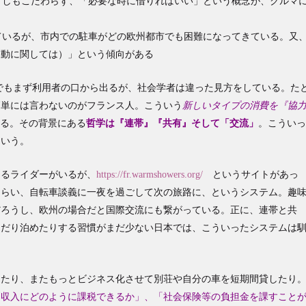
ずしもこだわらず、「必要な時に借りればいい」という概念が、クルマ
ているが、市内での駐車がどの欧州都市でも困難になってきている。又
移動に関しては）」という傾向がある
でもまず利用者の口から出るが、社会学者は違った見方をしている。た
簡単には言わないのがフランス人。こういう
新しいタイプの消費を『協
いる。その背景にある
哲学は『連帯』『共有』そして「交流」
。こうい
という。
走るライダーがいるが、
https://fr.warmshowers.org/
というサイトがあっ
もらい、自転車談義に一夜を過ごして次の旅路に、というシステム。趣
だろうし、欧州の場合だと国際交流にも繋がっている。正に、連帯と共
んだり泊めたりする習慣がまだ少ない日本では、こういったシステムは
したり、またもっとビジネス化させて別荘や自分の車を短期間貸したり
副収入にどのように課税できるか」、「社会保険等の負担金を課すこと