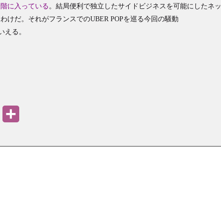
段階に入っている
。結局便利で独立したサイドビジネスを可能にしたネ
わけだ。それがフランスでのUBER POPを巡る今回の騒動
いえる。
PrintFriendly
共
有