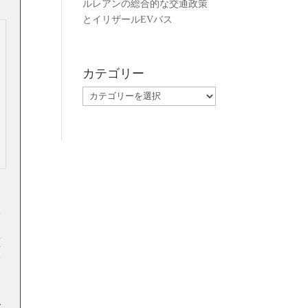
ルレアンの総合的な交通政策
とイリザールEVバス
カテゴリー
カ
テ
ゴ
リ
ー
ポ
。
頁
会
ら
マ
で