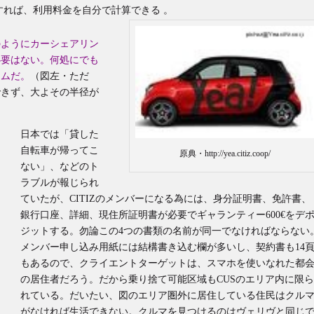
れば、利用料金を自分で計算できる 。
のようにカーシェアリン
必要はない。何処にでも
テムだ。
（図左・ただ
できず、大よその半径が
日本では「貸した
自転車が帰ってこ
原典・http://yea.citiz.coop/
ない」、などのト
ラブルが報じられ
ていたが、CITIZのメンバーになる為には、身分証明書、免許書、
銀行口座、詳細、現住所証明書が必要でギャランティー600€をデ
ジットする。勿論この4つの書類の名前が同一でなければならない
メンバー申し込み用紙には結構書き込む欄が多いし、契約書も14
もあるので、クライエントターゲットは、スマホを使いなれた都
の居住者だろう。だから乗り捨て可能区域もCUSのエリア内に限
れている。だいたい、図のエリア圏外に居住している住民はクル
がなければ生活できない。クルマを見つけるのはヴェリヴと同じ