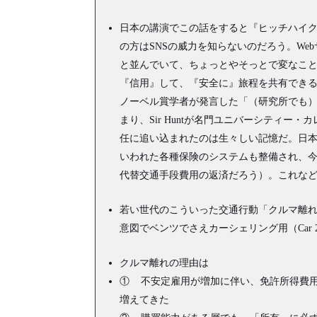
有
日本の講演でこの話をすると『ヒッチハイ
の方はSNSの威力を知らないのだろう。W
と並んでいて、ちょっとやそっとで変なこ
『信用』して、『安全に』旅程を共有でき
ノーベル賞学者が発言した「（研究所でも）
まり、Sir Huntが名門ユニバーシティ
任に追い込まれたのは生々しい記憶だ。日本だ
いわれた各種保険のシステムも整備され、
代替交通手段費用の返済だろう）。これな
若い世代のこういった交通行動「クルマ離
意図でベンツでさえカーシェリング用（Car 
クルマ離れの理由は
① 不安定雇用が増加に伴い、免許所得費用
増えてきた