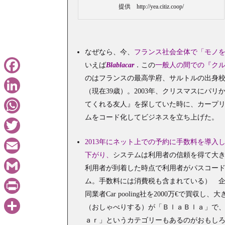
提供 http://yea.citiz.coop/
なぜなら、今、
フランス社会全体で「モノ
いえば
Blablacar
．この
一般人の間での『ク
のはフランスの最高学府、サルトルの出身校でもある
Facebook
（現在39歳）。2003年、クリスマスにパ
LinkedIn
てくれる友人』を探していた時に、カープリ
ムをコード化してビジネスを立ち上げた。
WhatsApp
Twitter
2013年にネット上での予約に手数料を導入
下がり、
システムは利用者の信頼を得て大
Email
利用者が到着した時点で利用者がパスコー
ム。手数料には消費税も含まれている） 企業Bl
Gmail
同業者Car pooling社を2000万€で
PrintFriendly
（おしゃべりする）が「ＢｌａＢｌａ」で
ａｒ」というカテゴリーもあるのがおもし
共