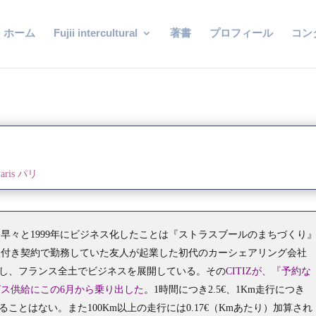
ホーム
Fujii intercultural
著書
プロフィール
コン
Paris パリ
早々と1999年にビジネス化したことは『ストラスブールのまちづくり
期限付き契約で勤務していた友人が起業した初代のカーシェアリング会社
Z」と改名し、フランス全土でビジネスを展開している。その
CITIZが、『予約な
ス供給にこの6月から乗り出した
。1時間につき2.5€、1Km走行につき
えることはない。また100Km以上の走行には0.17€（Kmあたり）加算され