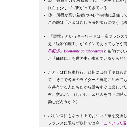
② 購買能力がある層でも、「所有」に必
限らず少しづづ拡がってきている
③ 所得が高い若者は中心市街地に居住し
この層は「お金はむしろ海外旅行に使う（
『環境』というキーワードは一応フランス
え『経済的理由』がメインであってもそう
型経済』Economie collaboratrice
と名付けて
た『価値観』を世の中が求めているからだ
たとえば自転車旅行。欧州には何千キロも
て、そこで各国のライダーの自宅に泊めて
を共有する人たちだから話もすぐに楽しい
有、交流だ。（しかし、余り人を自宅に呼
染むだろうか？）
バカンスにもネット上でお互いの家を交換
フランスに限らず欧州では今
「こういった