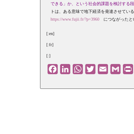
できる」か、という社会的課題を検討する
トは、ある意味で地下経済を発達させている
https://www.fujii.fr/?p=3960
につながったと
[:en]
[:fr]
[:]
Facebook
LinkedIn
WhatsApp
Twitter
Email
Gmail