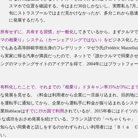
スマホで位置を確認する。今はまだ30台しかないし、実際私も7月
旬にストラスブールではまだ見かけなかったが、多分これから急
に発展するだろう。
を所有せずに、共有する習慣」が一般化
してきているから。まずクルマ
ルマの相乗り』システム（カーシェアリングではない）を
ビジネス化し
高等師範学校出身のフレデリック・マゼラ氏(Frédéric Mazzella
リから実家に帰る汽車が満員だったので、ネットで『誰かクルマで同乗さ
ングのマッチングサイトのアイデアを得て、2004年にはプラットフォ
し有料化したことで、それまでの『相乗り』ドタキャン率35%が3%にま
きな発展を見せる。（料金は利用者から企業に一旦振り込まれ、目的地
ドを運転手に通知してから、企業から運転手に料金が振り込まれるシス
ablacarは
すでに19カ国で利用
されているが、2015年春にはドイツの
買収し、大きな成功をおさめ発展を続けている。フランス語での「ぺちゃくちゃ」
、知らない同乗者と話しをするのがわずらわしい利用者には「Ｂｌａ 
ろい。