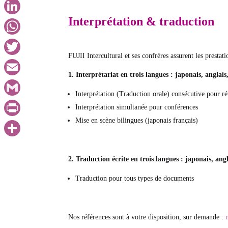
Facebook
Interprétation & traduction
LinkedIn
WhatsApp
FUJII Intercultural et ses confrères assurent les prestati
Twitter
1. Interprétariat en trois langues : japonais, anglais
Email
Interprétation (Traduction orale) consécutive pour r
Gmail
Interprétation simultanée pour conférences
Mise en scène bilingues (japonais français)
PrintFriendly
共
2. Traduction écrite en trois langues : japonais, angl
有
Traduction pour tous types de documents
Nos références sont à votre disposition, sur demande :