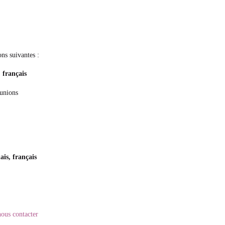
ons suivantes :
, français
éunions
ais, français
nous contacter