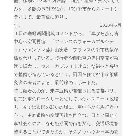
備、移動のDX等の方法論、制度・組織・実装のしく
みを、多数の事例で紹介。15分都市からスマートシ
ティまで、最前線に迫りま
す。 2023年6月
18日の産経新聞掲載コメントから。「車から歩行者
中心へ空間再編 『フランスのウォーカブルシテ
ィ』ヴァンソン藤井由実著 フランスの都市風景が
様変わりしている。歩行者や自転車の専用空間が急
速に拡大し、ウォーカブル（歩ける）な街へと各地
で整備が進んでいるという。同国在住で都市政策研
究者の著者による、最前線のリポートだ。
特に顕著なのが、来年五輪が開催される首都パリ。
以前は車のロータリーと化していたバスチーユ広場
も、今では市民の憩いの場に。車中心から歩行者中
心へ、主幹道路の空間再編も目立つ。日本と同じく
車社会なのに、なぜ短期間で街を変え、交通環境を
整えることができたのか。そのノウハウを日本の都