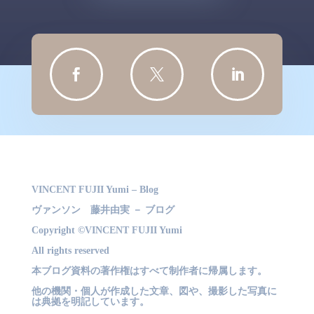



VINCENT FUJII Yumi – Blog
ヴァンソン 藤井由実 － ブログ
Copyright ©VINCENT FUJII Yumi
All rights reserved
本ブログ資料の著作権はすべて制作者に帰属します。
他の機関・個人が作成した文章、図や、撮影した写真に
は典拠を明記しています。