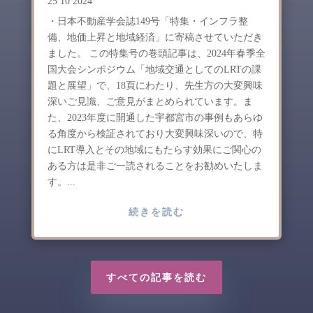
25 10 2024
・日本不動産学会誌149号「特集・インフラ整
備、地価上昇と地域経済」に寄稿させていただき
ました。 この特集号の巻頭記事は、2024年春季全
国大会シンポジウム「地域交通としてのLRTの課
題と展望」で、18頁にわたり、先生方の大変興味
深いご見識、ご意見がまとめられています。ま
た、2023年度に開通した宇都宮市の事例もあらゆ
る角度から検証されており大変興味深いので、特
にLRT導入とその地域にもたらす効果にご関心の
ある方は是非ご一読されることをお勧めいたしま
す。...
続きを読む
すべての記事を読む