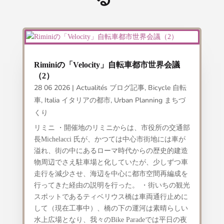
Riminiの「Velocity」自転車都市世界会議
（2）
28 06 2026
|
Actualités ブログ記事
,
Bicycle 自転
車
,
Italia イタリアの都市
,
Urban Planning まちづ
くり
リミニ ・開催地のリミニからは、市役所の交通部
長Michelacci 氏が、かつては中心市街地には車が
溢れ、街の中にあるローマ時代からの歴史的建造
物周辺でさえ駐車場と化していたが、少しずつ車
走行を減少させ、海辺を中心に都市空間再編成を
行ってきた経由の説明を行った。 ・街いちの観光
スポットであるティベリウス橋は車両通行止めに
して（現在工事中）、橋の下の運河は素晴らしい
水上広場となり、我々のBike Paradeでは平日の夜