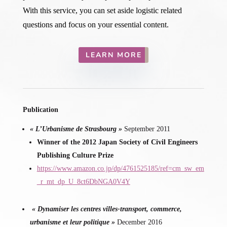
With this service, you can set aside logistic related
questions and focus on your essential content.
LEARN MORE
Publication
« L’Urbanisme de Strasbourg »
September 2011
Winner of the 2012 Japan Society of Civil Engineers
Publishing Culture Prize
https://www.amazon.co.jp/dp/4761525185/ref=cm_sw_em
_r_mt_dp_U_8ct6DbNGA0V4Y
« Dynamiser les centres villes-transport, commerce,
urbanisme et leur politique »
December 2016