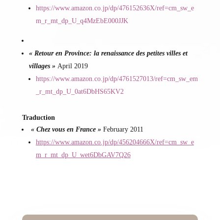
https://www.amazon.co.jp/dp/476152636X/ref=cm_sw_e
m_r_mt_dp_U_q4MzEbE000JJK
« Retour en Province: la renaissance des petites villes et
villages »
April 2019
https://www.amazon.co.jp/dp/4761527013/ref=cm_sw_em
_r_mt_dp_U_0at6DbHS65KV2
Traduction
« Chez vous en France »
February 2011
https://www.amazon.co.jp/dp/456204666X/ref=cm_sw_e
m_r_mt_dp_U_wet6DbGAV7Q26