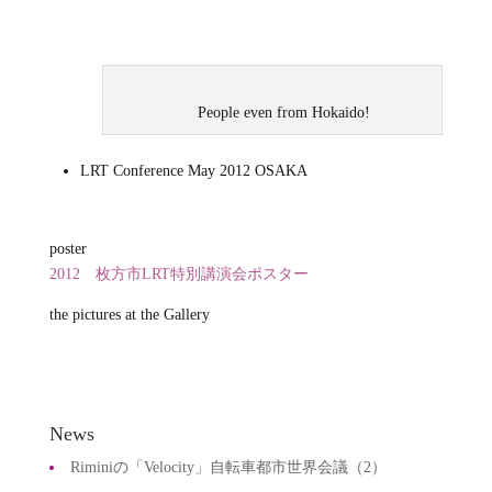
People even from Hokaido!
LRT Conference May 2012 OSAKA
poster
2012 枚方市LRT特別講演会ポスター
the pictures at the Gallery
News
Riminiの「Velocity」自転車都市世界会議（2）