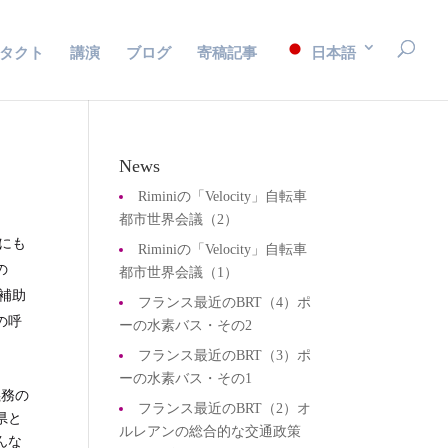
タクト
講演
ブログ
寄稿記事
日本語
News
Riminiの「Velocity」自転車
都市世界会議（2）
にも
Riminiの「Velocity」自転車
の
都市世界会議（1）
補助
フランス最近のBRT（4）ポ
の呼
ーの水素バス・その2
フランス最近のBRT（3）ポ
ーの水素バス・その1
義務の
フランス最近のBRT（2）オ
県と
ルレアンの総合的な交通政策
んな