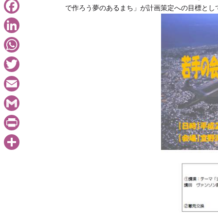
で作ろう夢のあるまち」が計画策定への目標とし
Facebook
LinkedIn
WhatsApp
Twitter
Email
Gmail
PrintFriendly
共
有