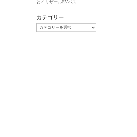
とイリザールEVバス
カテゴリー
カ
テ
ゴ
リ
ー