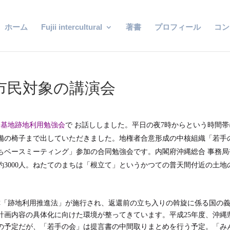
ホーム
Fujii intercultural
著書
プロフィール
コン
般市民対象の講演会
間基地跡地利用勉強会
で お話ししました。平日の夜7時からという時間帯
備の椅子まで出していただきました。地権者合意形成の中核組織「若手
ちベースミーティング」参加の合同勉強会です。内閣府沖縄総合 事務局
3000人。ねたてのまちは「根立て」というかつての普天間付近の土地
通称「跡地利用推進法」が施行され、返還前の立ち入りの斡旋に係る国の
計画内容の具体化に向けた環境が整ってきています。平成25年度、沖縄
の予定だが、「若手の会」は提言書の中間取りまとめを行う予定。「み