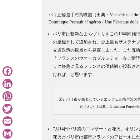
パリ五輪選手村鳥瞰図（出典：Vue aérienne du Village ol
Dominique Perrault / Ingérop / Une Fabrique de l
パリ市は斬新なまちづくりをこの10年間施行
の座標として追加され、史上最もサステナ
交通政策の観点から見直しました。また五
「フランスのウオーカブルシティ」をご購読
ック祭典に見るフランスの価値観が投影さ
ければ、と思います。
Facebook
LinkedIn
図9. パリ市が発表しているエッフェル塔付近
WhatsApp
化された（出典：Gustafson Po
Twitter
7月14日パリ祭のコンサートと花火、オリ
Email
花火とパリ市は都市ブランドのアピールに