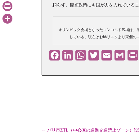
Gmail
頼らず、観光政策にも国が力を入れている
PrintFriendly
共
オリンピック会場となったコンコルド広場は、半
している。現在はおbbリスクより東側の
有
Facebook
LinkedIn
WhatsApp
Twitter
Email
Gmail
←
パリ市ZTL（中心区の通過交通禁止ゾーン）設定