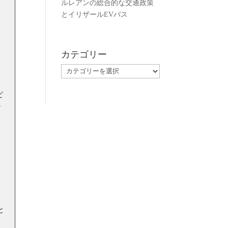
ルレアンの総合的な交通政策
とイリザールEVバス
カテゴリー
つ
、
カ
テ
著
ゴ
ピ
リ
だ
ー
と
に