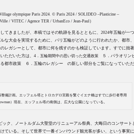
ympique Paris 2024. © Paris 2024 / SOLIDEO –Plasticine –
a Ville / VITEC / Agence TER / UrbanEco / Jean-Paul）
してきましたが、本稿ではその軌跡を見るとともに、2024年五輪が一
ブルな大会を実現するために、パリ五輪がどのように行われたか、都市
輪のレガシーとして、都市に何を残すのかも検証しています。すでに拙
いただいた方は、4．
五輪期間中の思い切った交通政策
５．パラオリン
れる都市政策 ６．五輪のレガシー の新しい部分をご覧になっていた
の再整備計画。エッフェル塔とトロカデロ宮殿を繋ぐイエナ橋はすでに歩行者専用
rter+Bowman）現在、エッフェル塔の南側は、広大な公園になっている。
ンピック、ノートルダム大聖堂のリニューアル祭典、大晦日のコンサート
たけている。そして世界で一番インバウンド観光客が多い、という事実