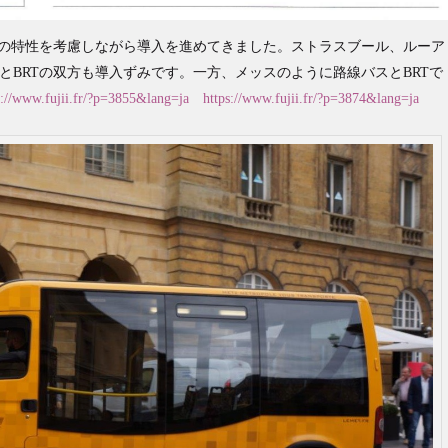
双方の特性を考慮しながら導入を進めてきました。ストラスブール、ルーア
とBRTの双方も導入ずみです。一方、メッスのように路線バスとBRTで
s://www.fujii.fr/?p=3855&lang=ja
https://www.fujii.fr/?p=3874&lang=ja