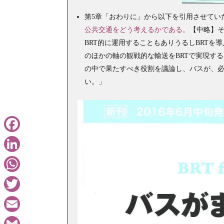
第5章「おわりに」から以下を引用させてい
公共交通をどう考えるかである。
【中略】
BRT的に運用することもありうるしBRTを
のほかの軸の観戦的な輸送をBRTで実現する
の中で果たすべき役割を議論し、バスが、必
い。」
Facebook
LinkedIn
WhatsApp
Twitter
Email