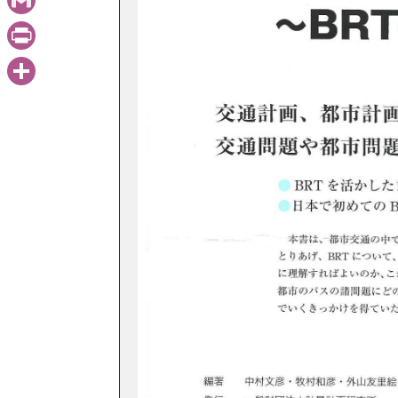
Gmail
PrintFriendly
共
有