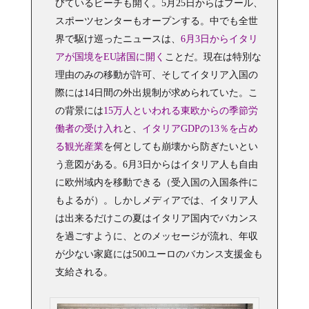
びているビーチも開く。5月25日からはプール、
スポーツセンターもオープンする。中でも全世
界で駆け巡ったニュースは、
6月3日からイタリ
アが国境をEU諸国に開く
ことだ。現在は特別な
理由のみの移動が許可、そしてイタリア入国の
際には14日間の外出規制が求められていた。こ
の背景には
15万人といわれる東欧からの季節労
働者の受け入れ
と、
イタリアGDPの13％を占め
る観光産業
を何としても崩壊から防ぎたいとい
う意図がある。6月3日からはイタリア人も自由
に欧州域内を移動できる（受入国の入国条件に
もよるが）。しかしメディアでは、イタリア人
は出来るだけこの夏はイタリア国内でバカンス
を過ごすように、とのメッセージが流れ、年収
が少ない家庭には500ユーロのバカンス支援金も
支給される。