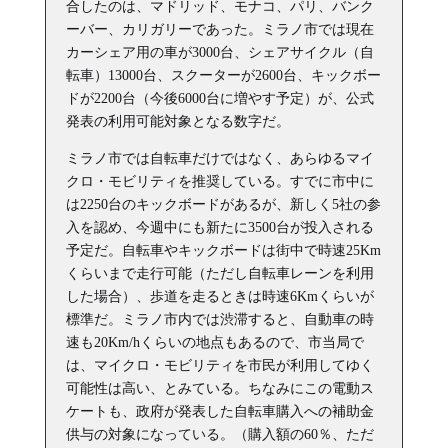
合したのは、マドリッド、モナコ、パリ、バンク
ーバー、カリガリーであった。ミラノ市では現在
カーシェア用の車が3000台、シェアサイクル（自
転車）13000台、スクーターが2600台、キックボー
ドが2200台（今後6000台に増やす予定）が、公式
発表の利用可能対象となる数字だ。
ミラノ市では自転車だけではなく、あらゆるマイ
クロ・モビリティを推奨している。すでに市中に
は2250台のキックボードがあるが、新しく5社の参
入を認め、今週中にも新たに3500台が投入される
予定だ。自転車やキックボードは街中で時速25Km
くらいまで走行可能（ただし自転車レーンを利用
した場合）、歩道を走るときは時速6Kmくらいが
標準だ。ミラノ市内では渋滞すると、自動車の時
速も20Km/hくらいの地点もあるので、市当局で
は、マイクロ・モビリティを市民が利用してゆく
可能性は高い、とみている。ちなみにこの電動ス
ケートも、政府が発表した自転車購入への補助金
供与の対象になっている。（
購入額の
60
％、ただ