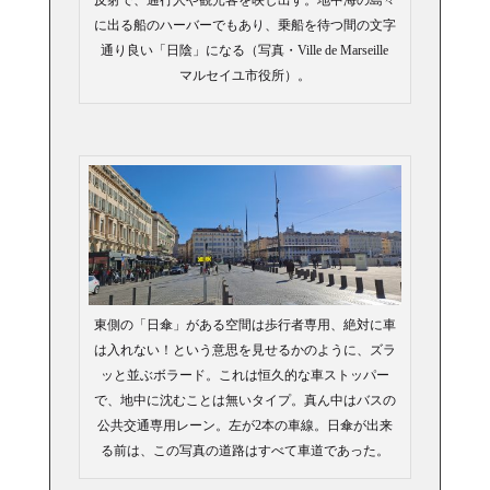
に出る船のハーバーでもあり、乗船を待つ間の文字
通り良い「日陰」になる（写真・Ville de Marseille
マルセイユ市役所）。
東側の「日傘」がある空間は歩行者専用、絶対に車
は入れない！という意思を見せるかのように、ズラ
ッと並ぶボラード。これは恒久的な車ストッパー
で、地中に沈むことは無いタイプ。真ん中はバスの
公共交通専用レーン。左が2本の車線。日傘が出来
る前は、この写真の道路はすべて車道であった。