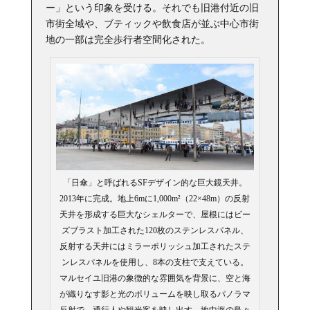
ー」という印象を受ける。それでも旧港付近の旧
市街全域や、ブティックや飲食店が並ぶ中心市街
地の一部は完全歩行者空間化された。
「日傘」と呼ばれるSFデザイン的な巨大鏡天井。
2013年に完成。地上6mに1,000m²（22×48m）の反射
天井を形成する巨大なシェルターで、屋根にはビー
ズブラスト加工された120枚のステンレスパネル、
反射する天井にはミラーポリッシュ加工されたステ
ンレスパネルを使用し、8本の支柱で支えている。
マルセイユ旧港の象徴的な雰囲気を背景に、空と海
が織りなす影と光のボリュームを映し取るパノラマ
反射で、通行人や観光客を映し出す。地中海の島々