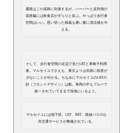
通路はこの道路に到達するが、ハーバーと反対側の
道路脇には飲食店がずらりと並ぶ。やっぱり歩行者
空間はいい。思い切った植栽も暑い夏に清涼感を与
える。
そして、歩行者空間の近辺で見たLRTと車椅子利用
者。マルセイユでさえも、東京よりは街路に段差が
少ないことが分かる。ちなみにマルセイユのLRTの
顔（フロントデザイン）は船。車両の中もブルーで
統一されていてまるで深海にいるよう。
マルセイユには地下鉄、LRT、BRT、路線バスの公
共交通サービスが整備されている。