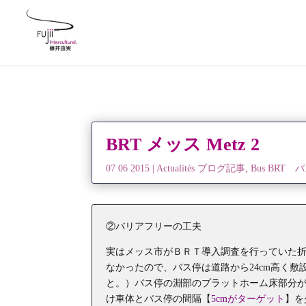
BRT メッス Metz 2
07 06 2015
|
Actualités ブログ記事
,
Bus BRT 
②バリアフリーの工夫
実はメッス市がＢＲＴ導入調査を行っていた
なかったので、バス停は道路から24cm高く敷
と。）バス停の淵部のプラットホーム床部分が
け車体とバス停の間隔【
5cmがターゲット
】を