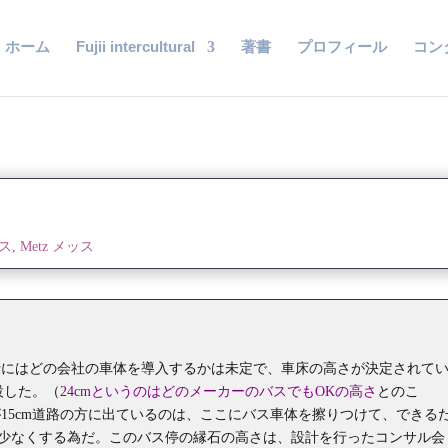
ホーム
Fujii intercultural
著書
プロフィール
コン
バス
,
Metz メッス
折にはどの会社の車体を導入するかは未定で、車床の高さが決定されて
設した。（
24cmというのはどのメーカーのバスでもOKの高さ
とのこ
15cm道路の方に出ているのは、ここにバス車体を擦りつけて、できる
少なくする為だ。このバス停の縁石の高さは、設計を行ったコンサル会