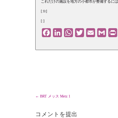
これだけの施設を地方の小都市が整備するには、
[:fr]
[:]
Facebook
LinkedIn
WhatsApp
Twitter
Email
Gmail
←
BRT メッス Metz 1
コメントを提出