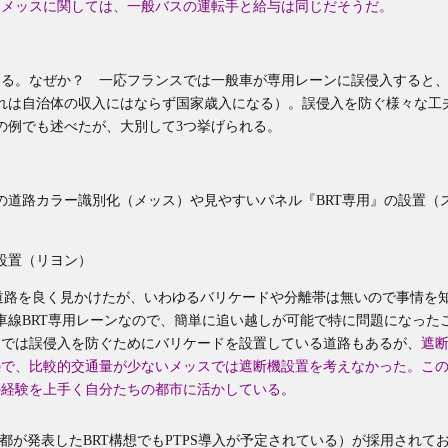
、メッスに関しては、一般バスの運転手と給与は同じだそうだ。
ある。なぜか？ 一応フランスでは一般車が専用レーンに誤侵入すると
これは自治体の収入にはならず国家歳入になる）。誤侵入を防ぐ様々な工
の例でも述べたが、大別して3つ挙げられる。
の道路カラー識別化（メッス）や見やすいパネル『BRT専用』の設置（
設置（リヨン）
た道路を良く見かけたが、いわゆるバリケードや分離帯は無いので事情を
車線BRT専用レーンなので、簡単に追い越しが可能で特に問題になった
ンでは誤侵入を防ぐためにバリケードを設置している道路もあるが、
遮
ので、比較的交通量が少ないメッスでは遮断機設置を考えなかった。こ
の経験を上手く自分たちの都市に活かしている
。
都が発表したBRT構想でもPTPS導入が予定されている）が採用されて