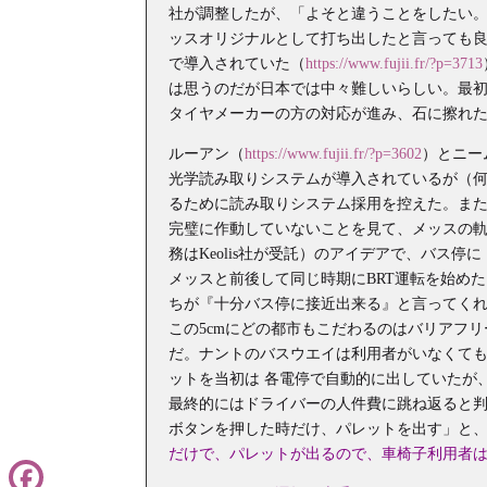
社が調整したが、「よそと違うことをしたい
ッスオリジナルとして打ち出したと言っても
で導入されていた（
https://www.fujii.fr/?p=3713
は思うのだが日本では中々難しいらしい。最
タイヤメーカーの方の対応が進み、石に擦れ
ルーアン（
https://www.fujii.fr/?p=3602
）とニー
光学読み取りシステムが導入されているが（何
るために読み取りシステム採用を控えた。ま
完璧に作動していないことを見て、メッスの軌
務はKeolis社が受託）のアイデアで、バス
メッスと前後して同じ時期にBRT運転を始め
ちが『十分バス停に接近出来る』と言ってく
この5cmにどの都市もこだわるのはバリアフ
だ。ナントのバスウエイは利用者がいなくて
ットを当初は 各電停で自動的に出していたが
最終的にはドライバーの人件費に跳ね返ると
ボタンを押した時だけ、パレットを出す」と、
だけで、パレットが出るので、車椅子利用者