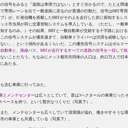
この信号をみると『道路は車用ではない』とすぐ分かるので、たとえ間
で専用レーンを出て一般道路に戻るのが普通の行動だ。信号はBRT専用
プ）が、IC発信機を搭載したBRTがその上を走行した折に探知するシス
メッス市当局が同じ交通管制システムを導入している。（ただし、一般
知するのみ。）その結果、BRTと一般自動車が交錯する十字路における
「この信号システムが優良過ぎて、自動車ドライバーは渋滞を経験しな
まない」、という傾向があるくらいだ。この優先信号システムはボルド
般自動車と、路線バス、BRTが走行するすべての道路の信号を一括して統
ないことだろう。ちなみにメッス都市共同体の人口は、約22万人で日
ズにあたる。
）も含む車庫に行ってみた。
車庫とメンテセンター
は広々としていて、昔は3ヘクタールの車庫だった
スペースを持つ、という贅沢なつくりだ（写真下）。
）また、メンテセンターも広々していて清潔感が溢れ、働きやすそうな
都市の車庫とも共通している（写真下）。