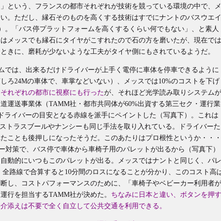
。」という、フランスの都市それぞれが技術を競っている環境の中で、
良い。ただし、縁石そのものを高くする技術はすでにナントのバスウエ
）。「バス停プラットフォームを高くするくらい何でもない」、と素人
初はメッスでも縁石にタイヤがこすれたので石の方を磨いたが、現在で
たときに、磨耗が少ないような工夫がタイヤ側にもされているようだ。
ムでは、出来るだけドライバーが上手く電停に車体を停車できるように
しろ24Mの車体で、車掌などいない）、メッスでは10%のコストを下げ
た
それぞれの都市に視察にも行った
が、それほど光学読み取りシステム
道運送事業体（TAMM社・都市共同体が60%出資する第三セク・運行業
停にドライバーの目安となる赤線を派手にペイントした（写真下）。これは
たストラスブールやナンシーも同じ手法を取り入れている。ドライバーた
れたことも後押しになったそうだ。このあたりはプロ根性というか・・
リー対策で、バス停で車体から車椅子用のパレットが出るから（写真下）
も自動的にいつもこのパレットが出る。メッスではナントと同じく、パ
、全路線で合算すると10分間のロスになることが分かり、このコスト高
判断し、コストパフォーマンスのために、「車椅子やベビーカー利用者
運行を担当するTAMM社が決めた。
ちなみに日本と違い、ボタンを押
は介添えは不要で全く自立して公共交通を利用できる。