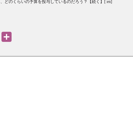
どのくらいの予算を投与しているのだろう？【続く】[:en]
PrintFriendly
共
有