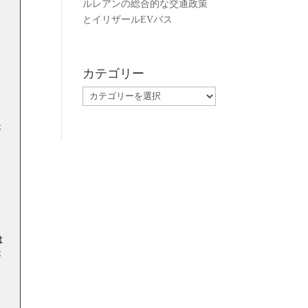
ルレアンの総合的な交通政策
メ
とイリザールEVバス
イ
は
カテゴリー
カ
テ
ゴ
が
リ
ー
・
レ
は
が
す