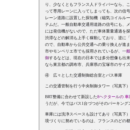
り、少なくともフランス人ドライバーなら、
って専用レーンに入ってしまっても、次の信号
レーン道路に設置した探知機（磁気コイルルー
テムだ。一般自動車交通用道路の信号にも、
には発信機がないので、ただ車体重量通過を探
渋滞などの解消も上手く稼動しており、逆に
ので、自動車から公共交通への乗り換えが進
市やモンペリエ市でも採用されているが、
一
御
するなどは、現在の日本では多分想像も出来
なら東京都の調布市、兵庫県の宝塚市のサイ
④ 広々とした交通制御総合室とバス車庫
この交通管制を行う中央制御タワー（写真下
BRT整備に合わせて新設した
8ヘクタールの 
うだが、今ではバス1台づつがそのパーキング
車庫には洗浄スペースも設けてあり（写真下
境づくりに努めているのは、フランスのどの