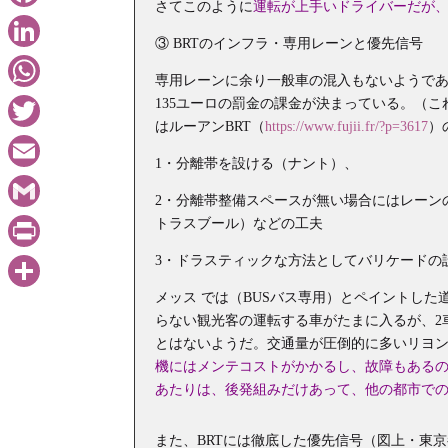
さてこのように
運転が上手いドライバーだが
Facebook
③ BRTのインフラ・専用レーンと優先信号
LinkedIn
専用レーンに余り一般車の混入もないようで
WhatsApp
135ユーロの罰金の課金が決まっている。（
はルーアンBRT（
https://www.fujii.fr/?p=3617
）
Twitter
1・分離帯を設ける（ナント）、
Email
2・分離帯整備スペースが無い場合にはレーン
Gmail
トラスブール）などの工夫
3・ドラスティックな方法としてバリケードの
PrintFriendly
メッス では（BUSバス専用）とペイントし
共
らない観光客の運転する車がたまに入るが、2
有
とはないようだ。交通量が圧倒的に多いリヨ
機にはメンテコストがかかるし、故障もある
あたりは、後発組みだけあって、他の都市で
また、BRTには徹底した優先信号（図上・東京