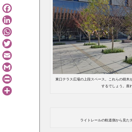
Facebook
LinkedIn
WhatsApp
Twitter
Email
Gmail
東口テラス広場の上段スペース。これらの樹木
するでしょう。座
PrintFriendly
共
有
ライトレールの軌道側から見た