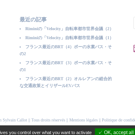
最近の記事
Riminiの「Velocity」自転車都市世界会議（2）
Riminiの「Velocity」自転車都市世界会議（1）
フランス最近のBRT（4）ポーの水素バス・そ
の2
フランス最近のBRT（3）ポーの水素バス・そ
の1
フランス最近のBRT（2）オルレアンの総合的
な交通政策とイリザールEVバス
n Sylvain Callot
|| Tous droits réservés ||
Mentions légales
||
Politique de confide
ives you control over what you want to activate
✓ OK, accept all