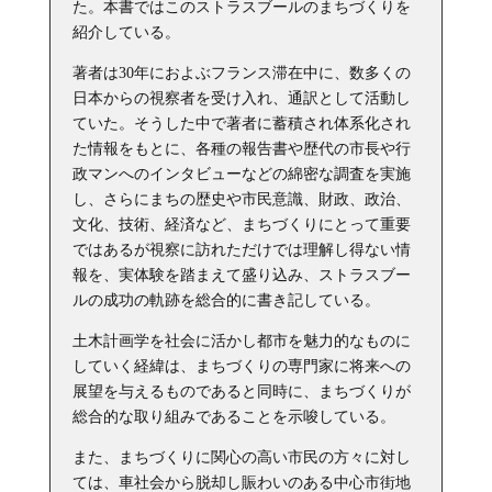
た。本書ではこのストラスブールのまちづくりを
紹介している。
著者は30年におよぶフランス滞在中に、数多くの
日本からの視察者を受け入れ、通訳として活動し
ていた。そうした中で著者に蓄積され体系化され
た情報をもとに、各種の報告書や歴代の市長や行
政マンへのインタビューなどの綿密な調査を実施
し、さらにまちの歴史や市民意識、財政、政治、
文化、技術、経済など、まちづくりにとって重要
ではあるが視察に訪れただけでは理解し得ない情
報を、実体験を踏まえて盛り込み、ストラスブー
ルの成功の軌跡を総合的に書き記している。
土木計画学を社会に活かし都市を魅力的なものに
していく経緯は、まちづくりの専門家に将来への
展望を与えるものであると同時に、まちづくりが
総合的な取り組みであることを示唆している。
また、まちづくりに関心の高い市民の方々に対し
ては、車社会から脱却し賑わいのある中心市街地