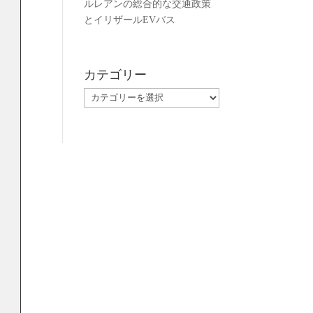
ルレアンの総合的な交通政策
とイリザールEVバス
カテゴリー
カ
テ
ゴ
リ
ー