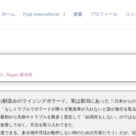
ホーム
Fujii intercultural
著書
プロフィール
コン
バス
,
Niigata 新潟市
お馴染みのライジングボラード。実は新潟にあった！
日本からの
、「もしトラブルでボラードが降りず救急車が入れないと誰が責任を取
は最初から失敗やトラブルを数多く想定して「結局何もしない」のでは
て改善してゆく」方法を取り入れてきた。
通過できる。多分地中浮沈が動作しない時のための方策だろう）だが、