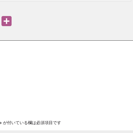
PrintFriendly
共
有
※
が付いている欄は必須項目です