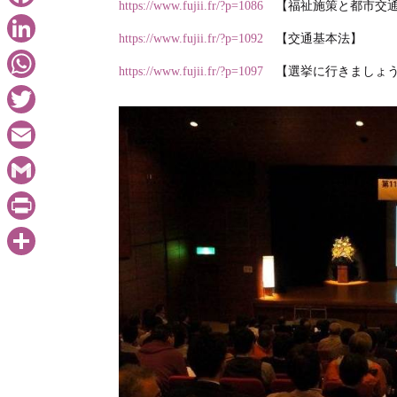
https://www.fujii.fr/?p=1086
【福祉施策と都市交
Facebook
https://www.fujii.fr/?p=1092
【交通基本法】
LinkedIn
https://www.fujii.fr/?p=1097
【選挙に行きましょ
WhatsApp
Twitter
Email
Gmail
PrintFriendly
共
有