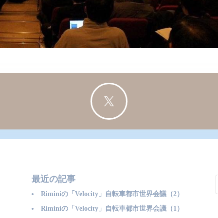

最近の記事
Riminiの「Velocity」自転車都市世界会議（2）
Riminiの「Velocity」自転車都市世界会議（1）