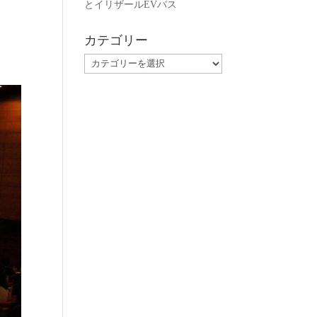
とイリザールEVバス
カテゴリー
カ
テ
ゴ
リ
ー