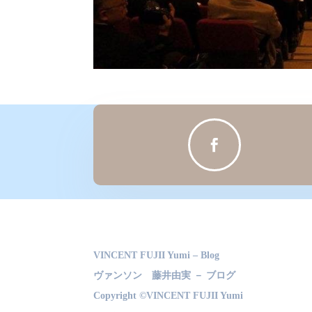

VINCENT FUJII Yumi – Blog
ヴァンソン 藤井由実 － ブログ
Copyright ©VINCENT FUJII Yumi