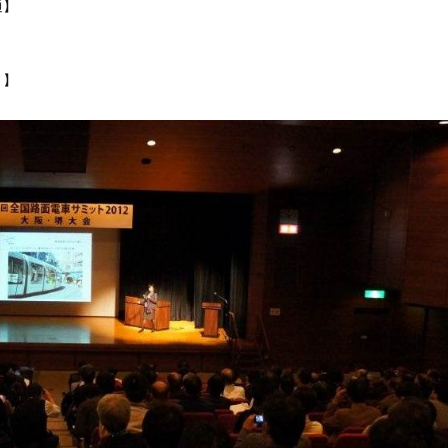
通】
う】