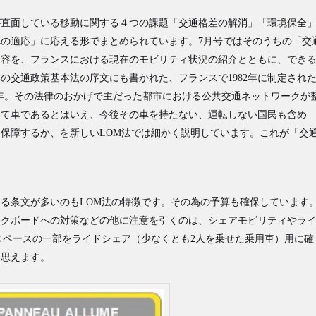
会が直面している移動に関する４つの課題「交通格差の解消」「環境保全
の適応」に応える形でまとめられています。7月号ではそのうちの「交
内容を、フランスにおける現在のモビリティ状況の紹介とともに、でき
の交通政策基本法の序文にも書かれた、フランスで1982年に制定され
40年。その法律のおかげで主だった都市における公共交通ネットワークが
して車であるとはいえ、今後その車を持たない、運転しない国民も含め
保障するか、を新しいLOM法では細かく説明しています。これが「交
る条文が多いのもLOM法の特徴です。その為の予算も確保しています
ックボードへの対策などの他に注意を引くのは、シェアモビリティやラ
スペースの一部をライドシェア（少なくとも2人を乗せた乗用車）用に確
と思えます。