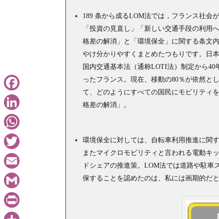
189 条から成るLOM法では，フランス社
「投資の見直し」「新しい交通手段の利用へ
格差の解消」と「環境保全」に関する条文
やけ分かりやすくまとめたつもりです。日本
国内交通基本法（通称LOTI法）制定から
ったフランス。現在、移動の80％が依然と
て、どのようにすべての国民にモビリティを
Facebook
格差の解消」。
LinkedIn
WhatsApp
環境保全に対しては、自転車利用推進に関す
またマイクロモビリティと言われる電動キ
Twitter
ドシェアの推進策。LOM法では道路や駐車
Email
保することを認めたのは、私には画期的だ
Gmail
PrintFriendly