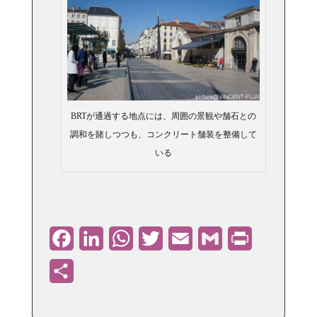
BRTが通過する地点には、周囲の景観や舗石との
調和を賭しつつも、コンクリート舗装を整備して
いる
Facebook
LinkedIn
WhatsApp
Twitter
Email
Gmail
PrintFriendly
共
有