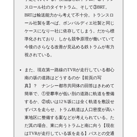
スロール社のタイヤトラム、そして③BRT。
BRTは輸送能力から考えて不十分。トランスロ
ール社製を選べば、ボンバルディエ社製と同じ
ケースになり一社に依存してしまう。だから標
準化されており、しかも競争原理が働いていて
今後のさらなる改善が見込める鉄トラムが有力
視されている。
また、現在第一路線のTVRが走行している都心
南の坂の道路はどうするのか【前頁の写
真】？ ナンシー都市共同体の回答はきわめて
簡単で、①登攀率が低い別の道路に軌道を整備
するか、②或いは12％坂には全く軌道を敷設せ
ずバスを走らせ、トラム軌道は人口密度が高い
東地区に整備する案などが考えられている。た
だ其の場合、東に向うトラムと南に向う【現在
はTVRが走行している坂を走る】バスとの交通