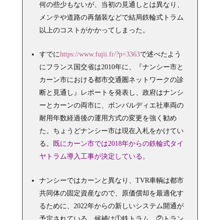
何の些少もないが、当初の見通しとは異なり、
メンテや道路の再舗装などで結局鉄輪式トラム
以上のコストがかかってしまった。
すでに
https://www.fujii.fr/?p=3363
で述べたよう
にフランス国交省は2010年に、『ナンシー市と
カーン市における都市交通圏ネットワークの診
断と見通し』レポートを発表し、政府はナンシ
ーとカーンの両市に、ボンバルディエ社車両の
耐用年数経過後の運用方式の変更を強く勧め
た。ちょうどナンシー市は現在入札をかけてい
る。
既にカーン市では2018年からの鉄輪式タイ
ヤトラム導入工事が決定している。
ナンシーではカーンと異なり、TVR車輌は都市
共同体の固定資産なので、原価償却を最適化す
るために、2022年からの新しいシステム開通が
予定されている。候補は①鉄トラム、②トラン