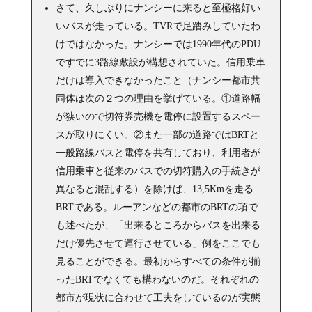
さて、久しぶりにナンシーに来ると至極格好い
いバスが走っている。TVRで足踏みしていたわ
けではなかった。ナンシーでは1990年代のPDU
ですでに3路線敷設が構想されていた。信用乗車
だけは導入できなかったこと（ナンシー都市共
同体は次の２つの理由を挙げている。①道路幅
が狭いので切符券売機を電停に設置するスペー
スが取りにくい。②また一部の道路ではBRTと
一般路線バスと電停を共有しており、利用者が
信用乗車と従来のバスでの切符購入の手続きが
異なると混乱する）を除けば、13,5Kmを走る
BRTである。ルーアンなどの都市のBRTの項で
も述べたが、「出来るところからバスを出来る
だけ優先させて運行させている」例をここでも
見ることができる。最初からすべての条件が揃
ったBRTでなくても構わないのだ。それぞれの
都市が現状に合わせて工夫をしているのが実態