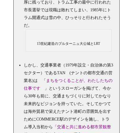
厚に残っており、トラム工事の最中に行われた
市長選挙では現職は敗れてしまい、1985年にト
ラム開通式は雪の中、ひっそりと行われたそう
だ。
15世紀建造のブルターニュ大公城とLRT
しかし、交通事業者（1979年設立・自治体の第3
セクター）であるTAN (ナントの都市交通の営
業名)は 「
まちをつくることが、わたしたちの
仕事です
」というスローガンを掲げて、今か
ら30年も前に、交通まちづくりに対してかなり
未来的なビジョンを持っていた。そしてかつて
は海外貿易で栄えたナント港町の雰囲気を出す
ためにCOMMERCE駅のデザインを施し、トラ
ム導入当初から
「交通と共に進める都市景観整