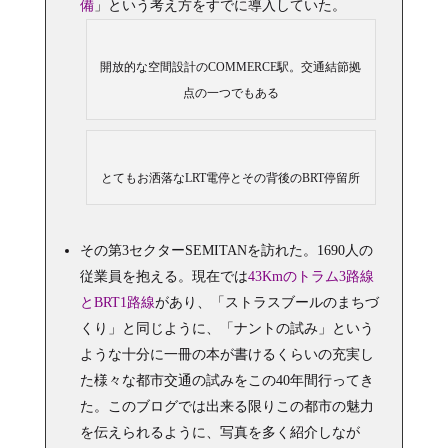
備
」という考え方をすでに導入していた。
開放的な空間設計のCOMMERCE駅。交通結節拠
点の一つでもある
とてもお洒落なLRT電停とその背後のBRT停留所
その第3セクターSEMITANを訪れた。1690人の
従業員を抱える。現在では
43Kmのトラム3路線
とBRT1路線
があり、「ストラスブールのまちづ
くり」と同じように、「ナントの試み」という
ような十分に一冊の本が書けるくらいの充実し
た様々な都市交通の試みをこの40年間行ってき
た。このブログでは出来る限りこの都市の魅力
を伝えられるように、写真を多く紹介しなが