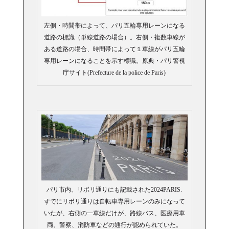
左側・時間帯によって、パリ五輪専用レーンになる
道路の標識（単線道路の場合）。右側・複数車線が
ある道路の場合、時間帯によって１車線がパリ五輪
専用レーンになることを示す標識。原典・パリ警視
庁サイト(Prefecture de la police de Paris)
パリ市内、リボリ通りにも記載された2024PARIS.
すでにリボリ通りは自転車専用レーンのみになって
いたが、右側の一車線だけが、路線バス、医療用車
両、警察、消防車などの通行が認められていた。