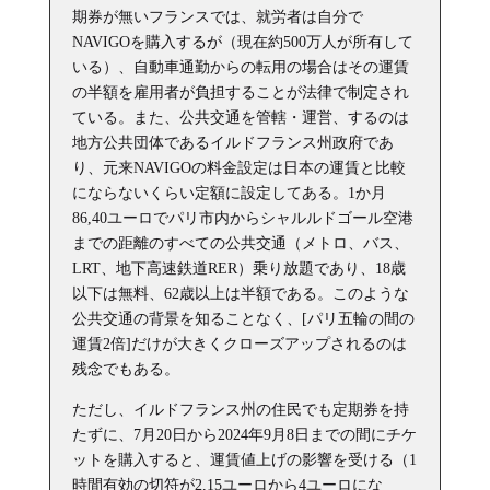
期券が無いフランスでは、就労者は自分で
NAVIGOを購入するが（現在約500万人が所有して
いる）、自動車通勤からの転用の場合はその運賃
の半額を雇用者が負担することが法律で制定され
ている。また、公共交通を管轄・運営、するのは
地方公共団体であるイルドフランス州政府であ
り、元来NAVIGOの料金設定は日本の運賃と比較
にならないくらい定額に設定してある。1か月
86,40ユーロでパリ市内からシャルルドゴール空港
までの距離のすべての公共交通（メトロ、バス、
LRT、地下高速鉄道RER）乗り放題であり、18歳
以下は無料、62歳以上は半額である。このような
公共交通の背景を知ることなく、[パリ五輪の間の
運賃2倍]だけが大きくクローズアップされるのは
残念でもある。
ただし、イルドフランス州の住民でも定期券を持
たずに、7月20日から2024年9月8日までの間にチケ
ットを購入すると、運賃値上げの影響を受ける（1
時間有効の切符が2,15ユーロから4ユーロにな