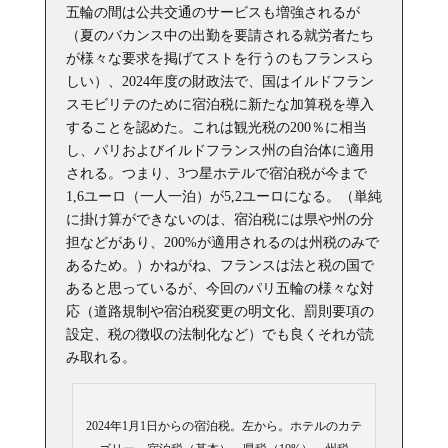
五輪の間は公共交通のサービスも増強されるが
（夏のバカンス中の出勤を要請される就労者たち
が様々な要求を掲げてストを行うのもフランスら
しい）、2024年度の財政法で、国はイルドフラン
スモビリテのために宿泊税に新たな加算税を導入
することを認めた。これは観光税の200％に相当
し、パリおよびイルドフランス州の自治体に適用
される。つまり、3つ星ホテルで宿泊税が今まで
1,6ユーロ（一人一泊）が5,2ユーロになる。（単純
に掛け算ができないのは、宿泊税には県や州の分
担などがあり、200%が適用されるのは州税のみで
あるため。）かねがね、フランスは法と税の国で
あると思っているが、今回のパリ五輪の様々な対
応（道路規制や宿泊税変更の明文化、罰則要項の
設定、税の徴収の法制化など）でも良くそれが読
み取れる。
2024年1月1日からの宿泊税。左から。ホテルのカテ