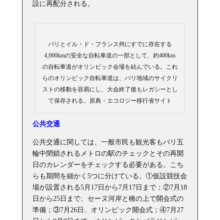
設に再配分される。
パリとイル・ド・フランス州にすでに存在する
4,000kmの安全な自転車道の一部として、約400km
の自転車道がオリンピック会場を結んでいる。これ
らのオリンピック自転車道は、パリ地域のサイクリ
ストの移動を容易にし、大会終了後もレガシーとし
て保存される。原典・エコロジー移行省サイト
公共交通
公共交通に関しては、一般市民も観光客もパリ五
輪中閉鎖されるメトロの駅のチェックとその再開
日のカレンダーをチェックする必要がある。こち
らも期間を細かく5つに分けている。①仮設競技会
場が設置される5月17日から7月17日まで；②7月18
日から25日まで、セーヌ河岸と橋の上で開会式の
準備；③7月26日、オリンピック開会式；④7月27