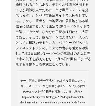
発行されることもあり、デジタル技術を利用する
ことが困難な人のために、市は専用システムを提
供します」。とパリ市役所サイトでは紹介してい
る。しかし、筆者もこの地区内に居住地がある親
戚宅に宿泊するという設定でQRコードをネットで
申請してみたが、なかなか手続きは細かくて大変
である。そして、観光ゾーンに入れない、入った
としても街路の至るところにバリケードがありカ
フェやレストランのテラスでの食事も魅力が激変
し、7月18日以降グレーゾーンの店舗はのきなみ売
上率の低下を訴えており、7月26日の開会式まで閉
店する店舗を出る事態になっている。
セーヌ河畔の観光一等地がこのような景観になって
おり、連日テレビでは警官が禁止ゾーンに入る住民
のチェックを行う様子を報道している。原典・
https://web.supervan.fr/blog/jo-2024-le-guide-complet-
des-interdictions-de-circulation-a-paris-et-en-ile-de-france-