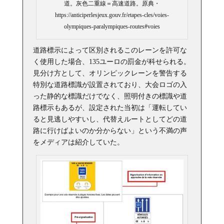
道。灰色二重線＝高速道路。原典・
https://anticiperlesjeux.gouv.fr/etapes-cles/voies-
olympiques-paralympiques-routes#voies
道路標示によって区別されるこのレーンを許可な
く使用した場合、135ユーロの罰金が科せられる。
見分け方として、オリンピックレーンを警告する
特別な道路標識が設置されており、大会ロゴの入
った静的な標識だけでなく、照明付きの標識や道
路標示もあるが、設定された当初は「運転してい
ると見逃しやすいし、代替えルートとしてどの道
路に行けばよいのか分からない」という不満の声
をメディアは紹介していた。