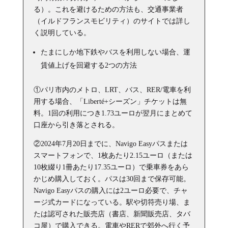
る）。これを避けるための方法も、交通事業者
（イルドフランスモビリティ）のサイトでは詳し
く説明している。
たまにしか地下鉄やバスを利用しない場合、運
賃値上げを回避する2つの方法
①パリ市内のメトロ、LRT、バス、RER/電車を利
用する場合、「Liberté+シーズン」チケットは無
料。1回の利用につき1.73ユーロが翌月にまとめて
口座から引き落とされる。
②2024年7月20日までに、Navigo Easyパスまたは
スマートフォンで、1枚あたり2.15ユーロ（または
10枚綴り1冊あたり17.35ユーロ）で乗車券をあら
かじめ購入しておく。パスは30回まで保存可能。
Navigo Easyパスの購入には2ユーロ必要で、チャ
ージ式カードになっている。駅や切符売り場、ま
たは認可された販売店（書店、新聞販売店、タバ
コ屋）で購入できる。電車やRERで郊外へ行く予