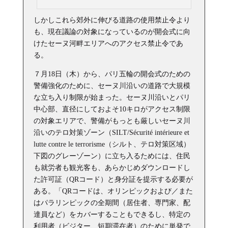
しかしこれら郊外に伸びる道路の使用禁止令より
も、現在議論の対象になっているのが開会式に向
けたセーヌ河畔エリアへのアクセス禁止令であ
る。
７月18日（木）から、パリ五輪の開会式のための
警備強化のために、セーヌ川沿いの道路で大規模
な立ち入り制限が始まった。セーヌ川沿いとパリ
中心部、直径にしておよそ10キロがアクセス制限
の対象エリアで、警備がもっとも厳しいセーヌ川
沿いのテロ対策ゾーン（SILT/Sécurité intérieure et
lutte contre le terrorisme（シルト、テロ対策区域）
下図のグレーゾーン）に立ち入るためには、住民
も就労者も観光客も、あらかじめダウンロードし
た許可証（QRコード）と身分証を提示する必要が
ある。「QRコードは、オリンピックおよび／また
はパラリンピックの全期間（居住者、専門家、配
達員など）をカバーすることもできるし、特定の
利用者（ビジター、短期滞在者）のために単発で