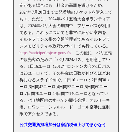
定がある場合にも、料金の高騰を避けるため、
2024年7月20日までに発着地のチケットを購入して
おく。ただし、2024年パリ五輪大会ボランティア
は、2024年パリ大会の期間中、フリーパスが利用
できる。これらについても非常に細かい案内を、
イルドフランス州の交通管理者であるイルドフラ
ンスモビリティや政府のサイトでも行っている。
https://anticiperlesjeux.gouv.fr/
この他に、パリ五輪
の観光客のために「パリ2024パス」を用意してい
る。1日16ユーロ（2012年ロンドン大会の1日パス
は23ユーロ）で、その料金は日数が伸びるほどお
得になるスライド制で、1日16ユーロ；2日間30ユ
ーロ;3日間42ユーロ;4日間52ユーロ;5日間60ユー
ロ;7日間70ユーロ;14日間で140ユーロとなってい
る。パリ地区内のすべての競技会場、オルリー空
港、ロワシー・シャルル・ド・ゴール空港に無制
限でアクセスできる。
公共交通負担増加分は宿泊税値上げ
でまかなう