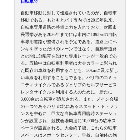
自転車で
自動車移動に対して優遇されているのが、自転車
移動である。もともとパリ市内では2015年以来、
自転車専用道路の整備に力を入れており、次回市
長選挙がある2026年までには市内に1093㎞の自転
車専用道路が整備される予定である。道路上にペ
ンキを塗っただけのレーンではなく、自動車道路
との間に分離帯を設けた専用レーンが一般的であ
る。五輪中は自転車利用者は大会カラーに彩られ
た既存の車線を利用することも、50kmに及ぶ新し
い車線を利用することもできる。パリ市のコミュ
ニティサイクルであるヴェリブのセルフサービス
レンタサイクルを利用する人のために、新たに
3,000台の自転車が追加される。また、メイン会場
の一つであるパリ の北にあるスタッド・ド・フラ
ンスを中心に、巨大な自転車専用臨時ステーショ
ンが設置され、競技会場周辺に10,000台の駐車ス
ペースが設置される。大会終了後、これらの駐車
スペースはスポーツセンター、学校、自治体の施