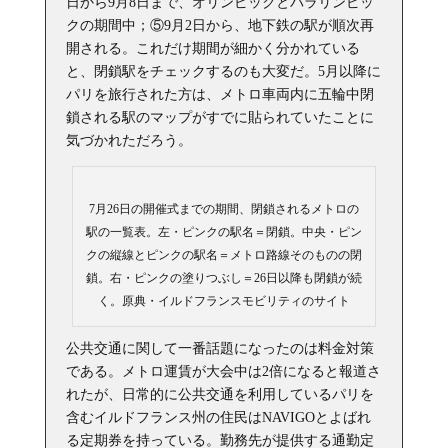
日から9月8日まで、オリンピックとパラリンピッ
クの期間中；⑤9月2日から、地下鉄の駅が順次再
開される。これだけ期間が細かく分かれている
と、閉鎖駅をチェックするのも大変だ。5月以降に
パリを旅行された方は、メトロ車両内に五輪中閉
鎖される駅のマップがすでに貼られていたことに
気づかれただろう。
7月26日の開催式までの期間、閉鎖されるメトロの
駅の一覧表。左・ピンクの駅名＝閉鎖。中央・ピン
クの縦線とピンクの駅名＝メトロ路線そのものの閉
鎖。右・ピンクの塗りつぶし＝26日以降も閉鎖が続
く。原典・イルドフランスモビリティのサイト
公共交通に関して一番話題になったのは料金対策
である。メトロ運賃が大会中は2倍になると報道さ
れたが、日常的に公共交通を利用しているパリを
含むイルドフランス州の住民はNAVIGOとよばれ
る定期券を持っている。勤務先が提供する通勤定