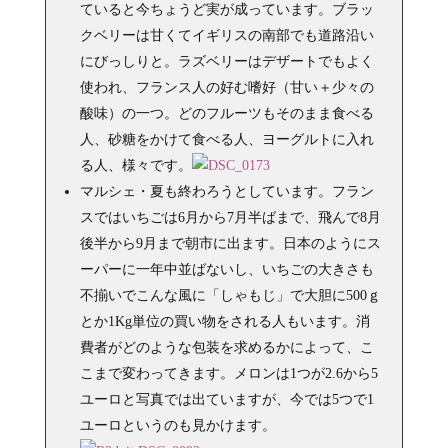
ていると今ちょうど実が成っています。ブラッ
クベリーは甘くてイギリスの南部でも道路沿い
にびっしりと。ラズベリーはデザートでもよく
使われ、フランス人の好む嗜好（甘い＋少々の
酸味）の一つ。どのフルーツもそのまま食べる
人、砂糖をかけて食べる人、ヨーグルトに入れ
る人、様々です。
マルシェ・夏も終わろうとしています。フラン
スではいちごは6月から7月半ばまで、飛んで8月
後半から9月まで朝市に出ます。日本のようにス
ーパーに一年中並ばないし、いちごの大きさも
不揃いでこんな風に「しゃもじ」で大胆に500ｇ
とか1Kg単位の買い物をされる人もいます。消
費者がどのような包装を求めるかによって、こ
こまで変わってきます。メロンは1つが2.6から5
ユーロと写真では出ていますが、今では5つで1
ユーロというのも見かけます。