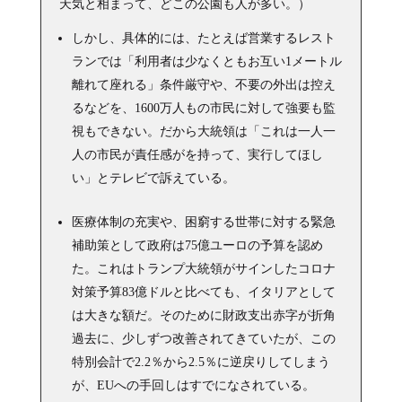
天気と相まって、どこの公園も人が多い。）
しかし、具体的には、たとえば営業するレスト
ランでは「利用者は少なくともお互い1メートル
離れて座れる」条件厳守や、不要の外出は控え
るなどを、1600万人もの市民に対して強要も監
視もできない。だから大統領は「これは一人一
人の市民が責任感がを持って、実行してほし
い」とテレビで訴えている。
医療体制の充実や、困窮する世帯に対する緊急
補助策として政府は75億ユーロの予算を認め
た。これはトランプ大統領がサインしたコロナ
対策予算83億ドルと比べても、イタリアとして
は大きな額だ。そのために財政支出赤字が折角
過去に、少しずつ改善されてきていたが、この
特別会計で2.2％から2.5％に逆戻りしてしまう
が、EUへの手回しはすでになされている。