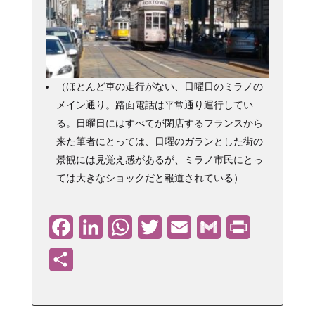
（ほとんど車の走行がない、日曜日のミラノの
メイン通り。路面電話は平常通り運行してい
る。日曜日にはすべてが閉店するフランスから
来た筆者にとっては、日曜のガランとした街の
景観には見覚え感があるが、ミラノ市民にとっ
ては大きなショックだと報道されている）
Facebook
LinkedIn
WhatsApp
Twitter
Email
Gmail
PrintFriendly
共
有