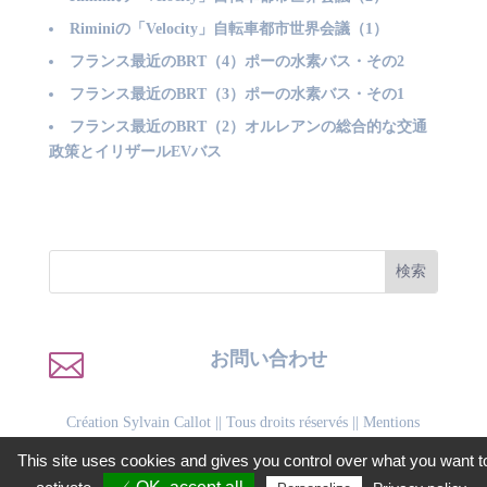
Riminiの「Velocity」自転車都市世界会議（1）
フランス最近のBRT（4）ポーの水素バス・その2
フランス最近のBRT（3）ポーの水素バス・その1
フランス最近のBRT（2）オルレアンの総合的な交通
政策とイリザールEVバス

お問い合わせ
Création Sylvain Callot
|| Tous droits réservés ||
Mentions
légales
||
Politique de confidentialité
This site uses cookies and gives you control over what you want t
Facebook
LinkedIn
WhatsApp
Twitter
Email
Gmail
PrintFriendly
共