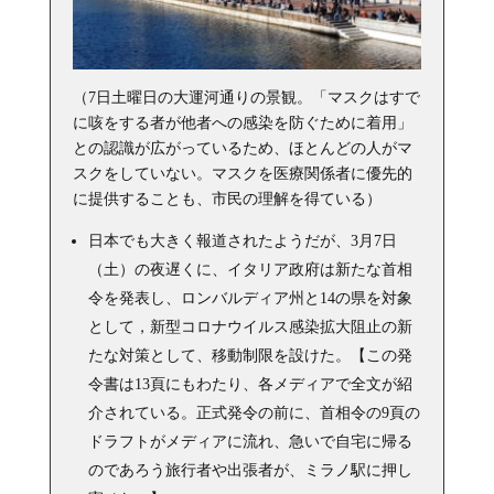
（7日土曜日の大運河通りの景観。「マスクはすで
に咳をする者が他者への感染を防ぐために着用」
との認識が広がっているため、ほとんどの人がマ
スクをしていない。マスクを医療関係者に優先的
に提供することも、市民の理解を得ている）
日本でも大きく報道されたようだが、3月7日
（土）の夜遅くに、イタリア政府は新たな首相
令を発表し、ロンバル
ディア州と14の県を対象
として，新型コロナウイルス感染拡大阻
止の新
たな対策として、移動制限を設けた。【この発
令書は13頁にもわたり、各メディアで全文が紹
介されている。正式発令の前に、首相令の9頁の
ドラフトがメディアに流れ、急いで自宅に帰る
のであろう旅行者や出張者が、ミラノ駅に押し