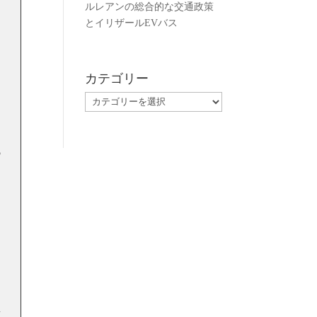
ルレアンの総合的な交通政策
とイリザールEVバス
ン
カテゴリー
カ
テ
ゴ
う
リ
の
ー
技