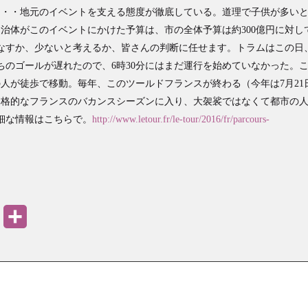
・・・地元のイベントを支える態度が徹底している。道理で子供が多い
自治体がこのイベントにかけた予算は、市の全体予算は約300億円に対し
みなすか、少ないと考えるか、皆さんの判断に任せます。トラムはこの日
ちのゴールが遅れたので、6時30分にはまだ運行を始めていなかった。
人が徒歩で移動。毎年、このツールドフランスが終わる（今年は7月21
本格的なフランスのバカンスシーズンに入り、大袈裟ではなくて都市の
細な情報はこちらで。
http://www.letour.fr/le-tour/2016/fr/parcours-
PrintFriendly
共
有