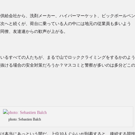
力供給会社から、洗剤メーカー、ハイパーマーケット、ビックボールペ
ら次へと続くが、荷台に乗っている人の中には地元の従業員も多いよう
や同僚、友達連からの歓声が上がる。
ているすべての人たちが、まるで山でロッククライミングをするかのよ
け抜ける場合の安全対策だろうか？マスコミと警察が多いのは多分どこ
photo: Sebastien Balch
は本当にあっという間だ。上位10人ぐらいが到着すると、後続する競