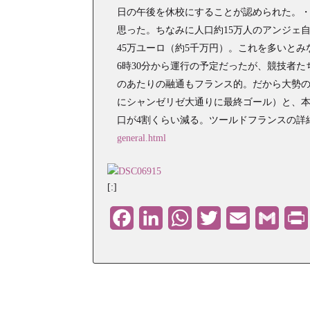
日の午後を休校にすることが認められた。
思った。ちなみに人口約15万人のアンジェ
45万ユーロ（約5千万円）。これを多いと
6時30分から運行の予定だったが、競技者た
のあたりの融通もフランス的。だから大勢の
にシャンゼリゼ大通りに最終ゴール）と、
口が4割くらい減る。ツールドフランスの詳
general.html
[:]
Facebook
LinkedIn
WhatsApp
Twitter
Email
Gmail