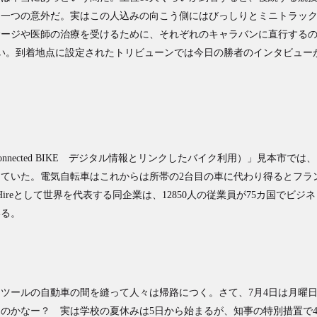
う一つの意外だ。実はこの人込みの向こう側にはびっしりとミニトラッ
サージや医師の治療を受けるために、それぞれのキャラバンに直行する
ない。到着地点に設定されたトリビューンでは今日の勝者のインタビュー
nected BIKE デジタル情報とリンクしたバイク利用）」見本市では、
していた。電気自転車はこれからは所帯の2台目の車に代わり得るとフラ
cycle Hireとして世界を代表する同企業は、12850人の従業員が75カ国でビジネ
いる。
ツールの自動車の間を縫って人々は帰路につく。さて、7月4日は月曜
のかなー？ 実は学校の夏休みは5日から始まるが、知事の特別措置で