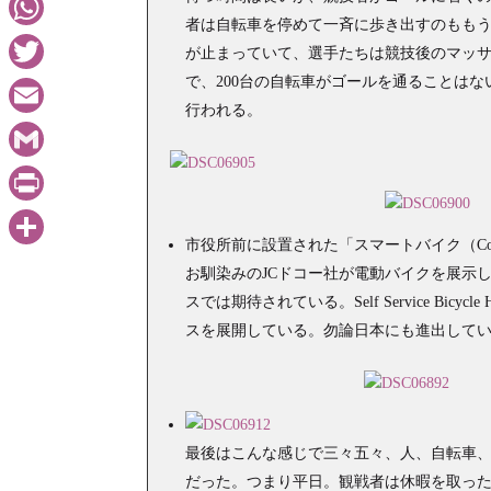
者は自転車を停めて一斉に歩き出すのもも
WhatsApp
が止まっていて、選手たちは競技後のマッ
で、200台の自転車がゴールを通ることは
Twitter
行われる。
Email
Gmail
PrintFriendly
市役所前に設置された「スマートバイク（Con
共
お馴染みのJCドコー社が電動バイクを展示
有
スでは期待されている。Self Service Bi
スを展開している。勿論日本にも進出して
最後はこんな感じで三々五々、人、自転車、
だった。つまり平日。観戦者は休暇を取った