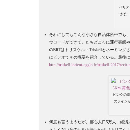
バリア
せば、
それにしてもこんな小さな自治体所帯でも
ウロードができて、たちどころに運行実態
のBRTはトリスケル・Triskellとネー
にビデオでその概要を紹介している。最後に
http://triskell.lorient-agglo.fr/triskell-2017/recit
ピンクの部分
のライン
何度も言うようだが、都心人口5万人、経済
らしくない音のケルト語Triskell（ト