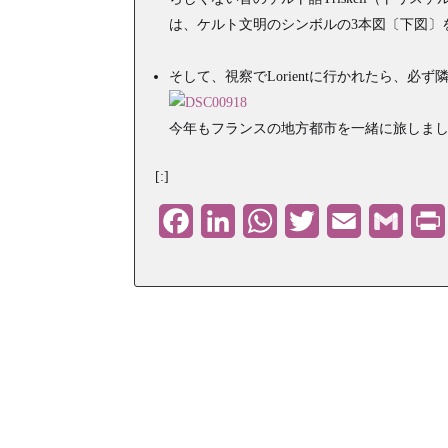
は、ケルト文明のシンボルの3本図〔下図〕
そして、視察でLorientに行かれたら、必ず
今年もフランスの地方都市を一緒に旅しま
[:]
Facebook
LinkedIn
WhatsApp
Twitter
Email
Gmail