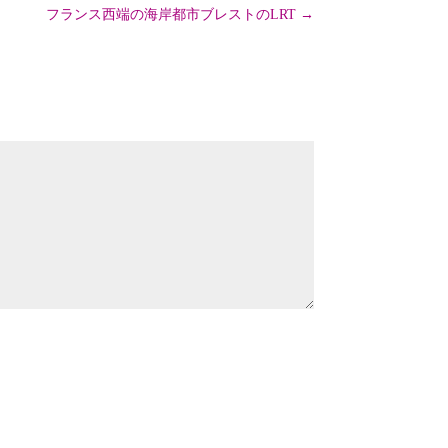
フランス西端の海岸都市ブレストのLRT
→