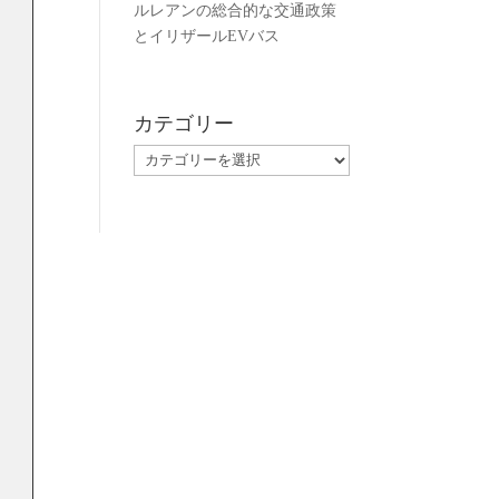
ルレアンの総合的な交通政策
とイリザールEVバス
カテゴリー
こ
カ
テ
ゴ
リ
ー