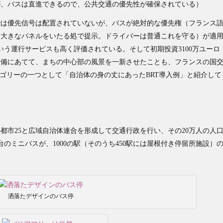
が、バスは直進できるので、公共交通の優先性が確保されている）
では優先信号は配置されていないが、バスが絶対的な優先権（フランス
う大きなパネルをいたる処で提示。ドライバーは普通これを守る）が適
いう運行サービスも高く評価されている。そして初期投資3100万ユーロ
観整備にあてて、まちの中心部の風景を一新させたことも、フランスの国
のカテゴリーの一つとして「自治体の身の丈にあったBRT導入例」と紹介して
都市25と広域自治体連合を形成して交通行政を行い、その20万人の人
台のミニバスが、1000の駅（そのうち450駅には屋根付き停留所施設）
洒落たデザインのバス停