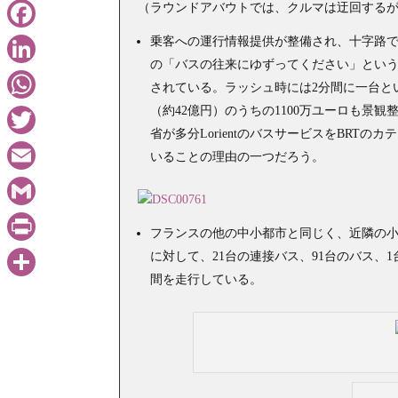
（ラウンドアバウトでは、クルマは迂回する
乗客への運行情報提供が整備され、十字路
Facebook
の「バスの往来にゆずってください」とい
LinkedIn
されている。ラッシュ時には2分間に一台と
（約42億円）のうちの1100万ユーロも景
WhatsApp
省が多分LorientのバスサービスをBRT
Twitter
いることの理由の一つだろう。
Email
Gmail
フランスの他の中小都市と同じく、近隣の小
PrintFriendly
に対して、21台の連接バス、91台のバス、1
間を走行している。
共
有