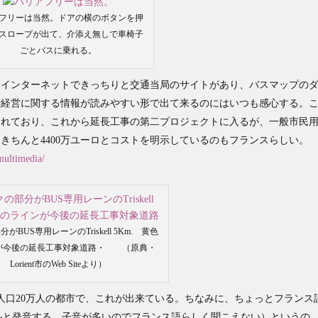
フリーは当然。ドアの横のボタンを押
スロープが出て、介添え無しで車椅子
ごとバスに乗れる。
、インターネットできっちりと交通当局のサイトがあり、バスマップの
や経営に関する情報が読みやすい形で出て来るのにはいつも感心する。
ミングされており、これから延長工事の第二プロジェクトに入るが、一般市民
きちんと4400万ユーロとコストを明示しているのもフランスらしい。
-multimedia/
がBUS専用レーンのTriskell 5Km. 黄色
が今後の延長工事対象道路・ （原典・
Lorient市のWeb Siteより）
人口20万人の都市で、これが出来ている。ちなみに、ちょっとフランス
リスケルと発音する。子音が多いのでフランス語らしく聞こえない）というの