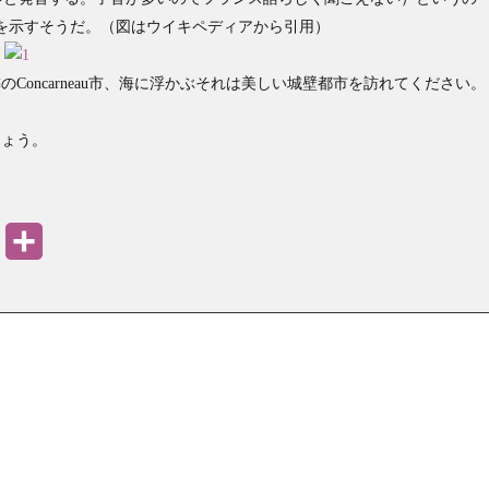
を示すそうだ。（図はウイキペディアから引用）
隣のConcarneau市、海に浮かぶそれは美しい城壁都市を訪れてください。
しょう。
PrintFriendly
共
有