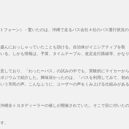
ートフォーン）・驚いたのは、沖縄で走るバス会社４社のバス運行状況の
と盛んにおっしゃっていたことも頷ける。自治体がイニシアティブを取
ている。しかも情報は、予算、タイムテーブル、改定走行路線等、かな
留意しており、「わったーバス」の試みの中でも、実験的にマイカーか
ンポジウムで紹介した。興味深かったのは、「バスを利用してみて、初
という市民の声。こんなふうに、ユーザーの声をくみ上げる仕組みがあ
、沖縄全トヨタディーラーの催しが開催されていた。そこで目に付いた
です。