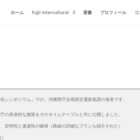
ホーム
Fujii intercultural
著書
プロフィール
コ
RT バス
Conférences 講演
Okinawa 沖縄県
性化シンポジウム」での、沖縄県庁企画部交通政策課の発表です。
県庁の具体的な施策をそのタイムテーブルと共に公開しました。
より、定時性と速達性の確保（路線の詳細なプランも紹介された）
台）