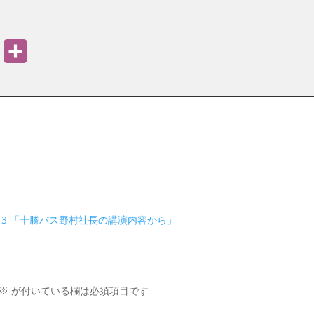
PrintFriendly
共
有
3 「十勝バス野村社長の講演内容から」
※
が付いている欄は必須項目です