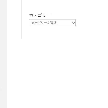
カテゴリー
カ
テ
ゴ
リ
ー
り
ら
め
る
の