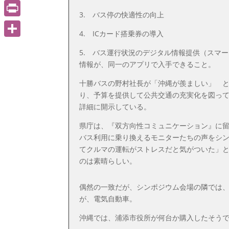
Gmail
3. バス停の快適性の向上
PrintFriendly
4. ICカード搭乗券の導入
共
5. バス運行状況のデジタル情報提供（スマ
有
情報が、同一のアプリで入手できること。
十勝バスの野村社長が「沖縄が羨ましい」 
り、予算を提供して公共交通の充実化を図っ
詳細に開示している。
県庁は、『双方向性コミュニケーション』に
バス利用に乗り換えるモニターたちの声をシ
てクルマの運転がストレスだと気がついた」
のは素晴らしい。
偶然の一致だが、シンポジウム会場の隣では
が、電気自動車。
沖縄では、浦添市役所が何台か購入したそう