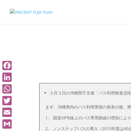
03 04 2013
Actualités ブログ記事
Bus B
Facebook
LinkedIn
３月３日の沖縄県庁主催「バス利用推進活
WhatsApp
まず、沖縄県内のバス利用実情の発表の後、
Twitter
1. 国道58号線上のバス専用路線の増加に
Email
2. ノンステップバスの導入（2013年度は40