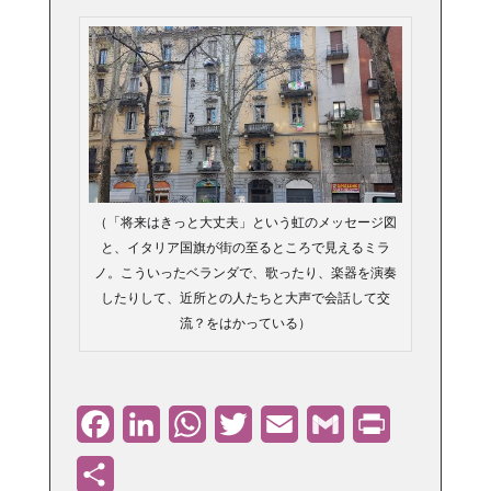
（「将来はきっと大丈夫」という虹のメッセージ図
と、イタリア国旗が街の至るところで見えるミラ
ノ。こういったベランダで、歌ったり、楽器を演奏
したりして、近所との人たちと大声で会話して交
流？をはかっている）
Facebook
LinkedIn
WhatsApp
Twitter
Email
Gmail
PrintFriendly
共