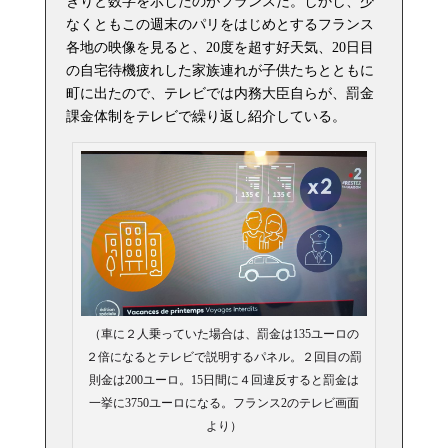
きりと数字を示したのがフランスだ。しかし、少
なくともこの週末のパリをはじめとするフランス
各地の映像を見ると、20度を超す好天気、20日目
の自宅待機疲れした家族連れが子供たちとともに
町に出たので、テレビでは内務大臣自らが、罰金
課金体制をテレビで繰り返し紹介している。
（車に２人乗っていた場合は、罰金は135ユーロの
２倍になるとテレビで説明するパネル。２回目の罰
則金は200ユーロ。15日間に４回違反すると罰金は
一挙に3750ユーロになる。フランス2のテレビ画面
より）