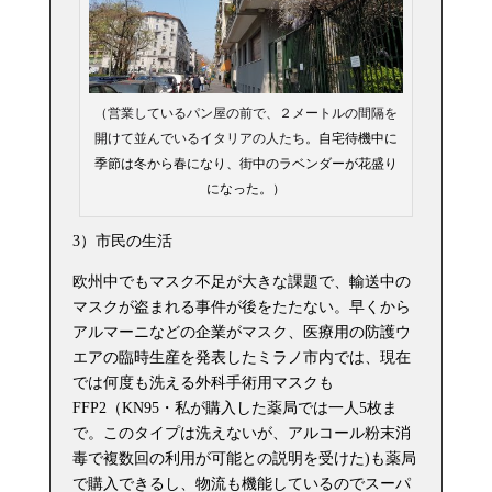
（営業しているパン屋の前で、２メートルの間隔を
開けて並んでいるイタリアの人たち
。自宅待機中に
季節は冬から春になり、街中のラベンダーが花盛り
になった。）
3）市民の生活
欧州中でもマスク不足が大きな課題で、輸送中の
マスクが盗まれる事件が後をたたない。早くから
アルマーニなどの企業がマスク、医療用の防護ウ
エアの臨時生産を発表したミラノ市内では、現在
では何度も洗える外科手術用マスクも
FFP2（KN95・私が購入した薬局では一人5枚ま
で。このタイプは洗えないが、アルコール粉末消
毒で複数回の利用が可能との説明を受けた)も薬局
で購入できるし、物流も機能しているのでスーパ