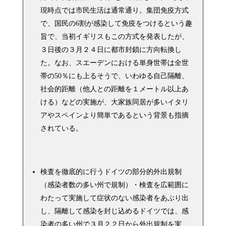
現時点では市民生活は通常通り。集団免疫方式
で、国民の6割が感染して免疫をつけるという趣
旨で、当初イギリスもこの方式を発表したが、
３日後の３月２４日に都市封鎖に方向転換し
た。なお、スエーデンにおける単身世帯は全世
帯の50％にも上るそうで、いわゆる自己隔離、
社会的距離（他人との距離を１メートル以上あ
ける）などの実施が、大家族同居が多いイタリ
アやスペインより簡単であるという背景も指摘
されている。
検査を徹底的に行うドイツの部分的外出規制
（感染者数の多い州で規制）・検査を広範囲に
わたって実施して症状のない感染者をあぶり出
し、隔離して感染を封じ込めるドイツでは、感
染者の多い州で３月２２日から外出規制を実