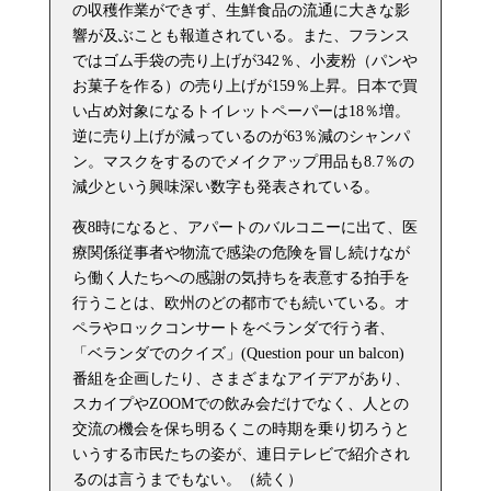
の収穫作業ができず、生鮮食品の流通に大きな影
響が及ぶことも報道されている。また、フランス
ではゴム手袋の売り上げが342％、小麦粉（パンや
お菓子を作る）の売り上げが159％上昇。日本で買
い占め対象になるトイレットペーパーは18％増。
逆に売り上げが減っているのが63％減のシャンパ
ン。マスクをするのでメイクアップ用品も8.7％の
減少という興味深い数字も発表されている。
夜8時になると、アパートのバルコニーに出て、医
療関係従事者や物流で感染の危険を冒し続けなが
ら働く人たちへの感謝の気持ちを表意する拍手を
行うことは、欧州のどの都市でも続いている。オ
ペラやロックコンサートをベランダで行う者、
「ベランダでのクイズ」(Question pour un balcon)
番組を企画したり、さまざまなアイデアがあり、
スカイプやZOOMでの飲み会だけでなく、人との
交流の機会を保ち明るくこの時期を乗り切ろうと
いうする市民たちの姿が、連日テレビで紹介され
るのは言うまでもない。（続く）