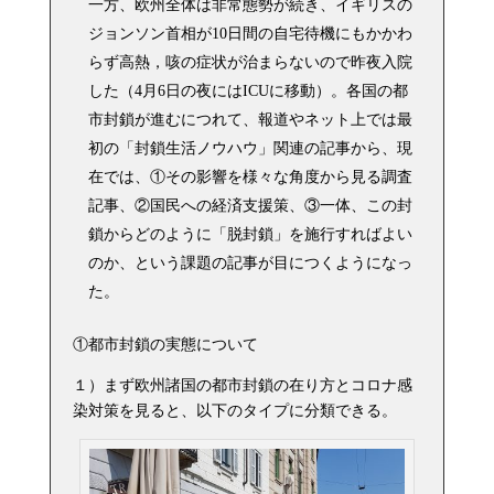
一方、欧州全体は非常態勢が続き、イギリスの
ジョンソン首相が10日間の自宅待機にもかかわ
らず高熱，咳の症状が治まらないので昨夜入院
した（4月6日の夜にはICUに移動）。各国の都
市封鎖が進むにつれて、報道やネット上では最
初の「封鎖生活ノウハウ」関連の記事から、現
在では、①その影響を様々な角度から見る調査
記事、②国民への経済支援策、③一体、この封
鎖からどのように「脱封鎖」を施行すればよい
のか、という課題の記事が目につくようになっ
た。
①都市封鎖の実態について
１）まず欧州諸国の都市封鎖の在り方とコロナ感
染対策を見ると、以下のタイプに分類できる。