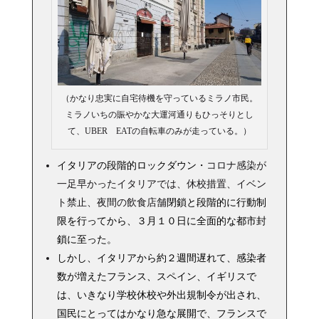
（かなり忠実に自宅待機を守っているミラノ市民。
ミラノいちの賑やかな大運河通りもひっそりとし
て、UBER EATの自転車のみが走っている。）
イタリアの段階的ロックダウン・
コロナ感染が
一足早かったイタリアでは、休校措置、イベン
ト禁止、夜間の飲食店舗
閉鎖と段階的に行動制
限を行ってから、３月１０日に全面的な都市封
鎖に至った。
しかし、イタリアから約２週間遅れて、感染者
数が増えたフランス、スペイン、イギリスで
は、いきなり学校休校や外出規制令が出され、
国民にとってはかなり急な展開で、フランスで