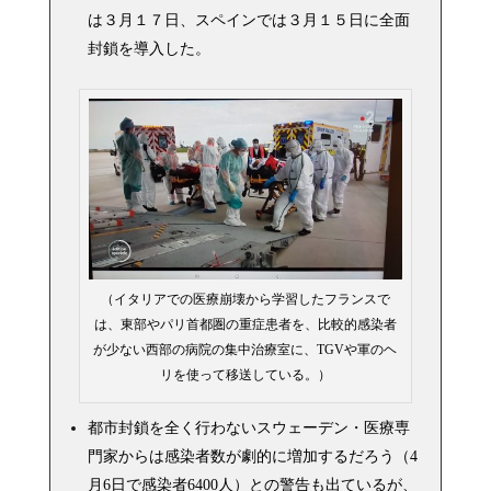
は３月１７日、スペインでは３月１５日に全面
封鎖を導入した。
（イタリアでの医療崩壊から学習したフランスで
は、東部やパリ首都圏の重症患者を、比較的感染者
が少ない西部の病院の集中治療室に、TGVや軍のヘ
リを使って移送している。）
都市封鎖を全く行わないスウェーデン・医療専
門家からは感染者数が劇的に増加するだろう（4
月6日で感染者6400人）との警告も出ているが、