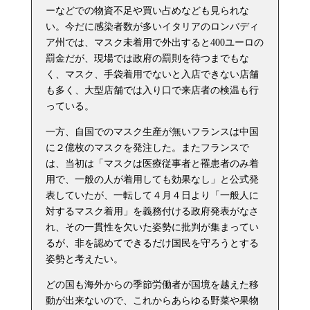
ーなどでの物資不足や買い占めなども見られな
い。今だに感染者数が多いイタリアのロンバディ
ア州では、マスク未着用で外出すると400ユーロの
罰金だが、現場では政府の罰則を待つまでもな
く、マスク、手袋着用でないと入店できない店舗
も多く、大型店舗では入り口で来店者の検温も行
っている。
一方、自国でのマスク生産が無いフランスは中国
に２億枚のマスクを発注した。またフランスで
は、当初は「マスクは医療従事者と罹患者のみ着
用で、一般の人が着用しても効果なし」と公式発
表していたが、一転して４月４日より「一般人に
対するマスク着用」を義務付ける政府発表がなさ
れ、その一貫性を欠いた姿勢に批判が集まってい
るが、非を認めてできるだけ国民を守ろうとする
姿勢と考えたい。
どの国も海外からの季節労働者が国境を越えた移
動が出来ないので、これからあらゆる野菜や果物