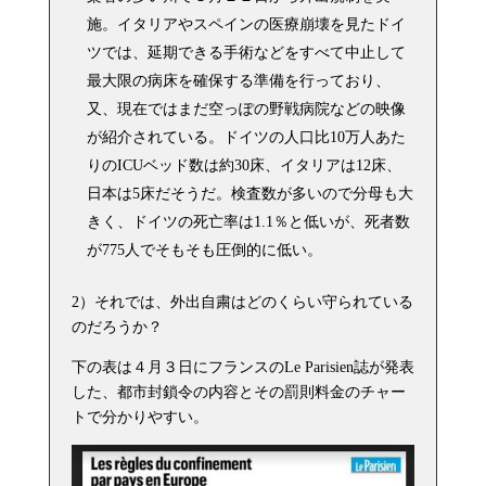
施。イタリアやスペインの医療崩壊を見たドイ
ツでは、延期できる手術などをすべて中止して
最大限の病床を確保する準備を行っており、
又、現在ではまだ空っぽの野戦病院などの映像
が紹介されている。ドイツの人口比10万人あた
りのICUベッド数は約30床、イタリアは12床、
日本は5床だそうだ。検査数が多いので分母も大
きく、ドイツの死亡率は1.1％と低いが、死者数
が775人でそもそも圧倒的に低い。
2）それでは、外出自粛はどのくらい守られている
のだろうか？
下の表は４月３日にフランスのLe Parisien誌が発表
した、都市封鎖令の内容とその罰則料金のチャー
トで分かりやすい。