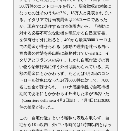
500万件のコントロールを行い、罰金徴収の対象に
なったのはそのうちの3％、18万人と発表されてい
る。イタリアでは当初罰金は206ユーロであった
が、現在では居住する自治体圏内から、「移動に
対する必要不可欠な動機を明記する自己宣誓書」
を保有せず外に出ると、400から最高3000ユーロま
での罰金が課せられる（移動の理由を述べる自己
宣言書の付随を外出時に義務付けているのは、イ
タリアとフランスのみ）。しかし自宅付近での買
い物や治療行為に伴う外出は認められている。高
額の罰金にもかかわらず、たとえば4月2日のコン
トロール対象になった24万6800件に対して、7080
名に罰金が課せられ、コロナ感染陽性で自宅待機
期間であるにもかかわらず外出した者が19名いた
（Courriere della sera 4月2日誌）。4月4日には9300
件の検挙があった。
この「自宅付近」という曖昧な表現を取らず、自
宅から1Km以内、外にいる時間は1時間以内とはっ