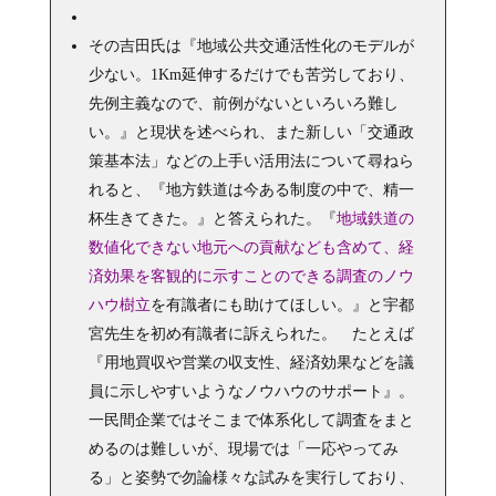
その吉田氏は『地域公共交通活性化のモデルが
少ない。1Km延伸するだけでも苦労しており、
先例主義なので、前例がないといろいろ難し
い。』と現状を述べられ、また新しい「交通政
策基本法」などの上手い活用法について尋ねら
れると、『地方鉄道は今ある制度の中で、精一
杯生きてきた。』と答えられた。『
地域鉄道の
数値化できない地元への貢献なども含めて、経
済効果を客観的に示すことのできる調査のノウ
ハウ樹立
を有識者にも助けてほしい。』と宇都
宮先生を初め有識者に訴えられた。 たとえば
『用地買収や営業の収支性、経済効果などを議
員に示しやすいようなノウハウのサポート』。
一民間企業ではそこまで体系化して調査をまと
めるのは難しいが、現場では「一応やってみ
る」と姿勢で勿論様々な試みを実行しており、