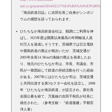
rail.co.jp/journal/2014/02/27/%E4%BA%A4%E9%80%9A
『海浜鉄道日誌』に吉田社長ご自身がシンポジ
ウムの感想を語っておられます。
ひたちなか海浜鉄道会社は、順調にご利用を伸
ばし、H25年度は開業以来最高の年間輸送人員
83万人を達成しそうです。茨城県では日立電鉄
や鹿島鉄道の廃止が相次いだが、茨城交通が
2005年全長14.3Kmの湊線の廃止を発表したお
り、地元のひたちなか市は、市長、市議会、市
民が一致団結して鉄道の存続活動を行った経由
がある。2007年にはひたちなか市は、茨城交通
と共同出資する第3セクター会社を設立し、2008
年「ひたちなか海浜鉄道」が設立され、新社長
全国公募を経て、万葉線の吉田千秋氏が社長に
就任された。（参考文献・『鉄道復建』宇都宮
浄人著）