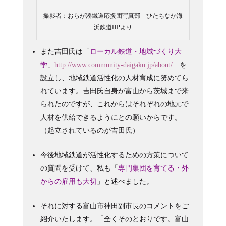
撮影者：おらが湊鐵道応援団写真部 ひたちなか海
浜鉄道HPより
また吉田氏は「
ローカル鉄道・地域づくり大
学
」
http://www.community-daigaku.jp/about/
を
設立し、地域鉄道活性化の人材育成に努めてら
れています。吉田氏自身が富山から茨城まで来
られたのですが、これからはそれぞれの地元で
人材を供給できるようにとの願いからです。
（起立されているのが吉田氏
）
今後地域鉄道が活性化するための方策について
の質問を受けて、私も「
専門集団を育てる・外
からの雇用も大切
」と述べました。
それに対する富山市神田副市長のコメントをご
紹介いたします。「全くそのとおりです。富山