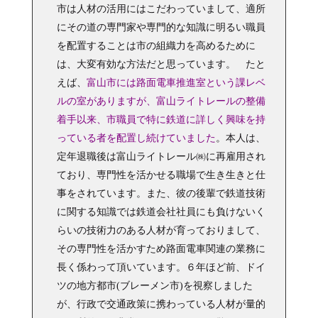
市は人材の活用にはこだわっていまして、適所
にその道の専門家や専門的な知識に明るい職員
を配置することは市の組織力を高めるために
は、大変有効な方法だと思っています。 たと
えば、
富山市には路面電車推進室という課レベ
ルの室がありますが、富山ライトレールの整備
着手以来、市職員で特に鉄道に詳しく興味を持
っている者を配置し続けていました
。本人は、
定年退職後は富山ライトレール㈱に再雇用され
ており、専門性を活かせる職場で生き生きと仕
事をされています。また、彼の後輩で鉄道技術
に関する知識では鉄道会社社員にも負けないく
らいの技術力のある人材が育っておりまして、
その専門性を活かすため路面電車関連の業務に
長く係わって頂いています。６年ほど前、ドイ
ツの地方都市(ブレーメン市)を視察しました
が、行政で交通政策に携わっている人材が量的