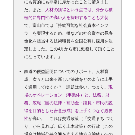
にも質的にも非常に厚かったことに驚きまし
た。また、
人材の獲得という点では、外から積
極的に専門性の高い人を採用することも大切
で、富山市では「持続可能な社会資本インフ
ラ」を実現するため、橋などの社会資本の長寿
命化を担当する技術職員を全国公募し採用を決
定しました。この4月から市に勤務して頂くこと
になっています。」
鉄道の便益証明についてのサポート、人材育
成、次々と出来る新しい法律をどのように上手
く適用してゆくか？ 課題は多い。つまり、
現
場のオペレーション （事業体）と、法務、財
務、広報（国の法律・補助金・議員・市民の説
得を目的とした合意形成）を上手くつなぐ必要
性
が高い。 これは交通政策（「交通まち づく
り」から見れば、広く土木政策）の行政（この
場合は地域公共交通を支える地方自治体）への