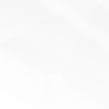
し、まだ決定したわけではないが、イタリアでは５月４日、フランスで
国民は期待している。病院での集中治療室の受け入れキャパシティーが
だが、決してウイルスが消えたわけではない。今後も感染者と重症にな
都市ロックダウンからの出口戦略が考えられているのだろうか。 ③都
..
ナーで公共交通のあり方についての興味深いお話がありましたので、ご紹介し
は両備グループCEO小嶋氏の表現から） （写真下・ 左端・小嶋氏