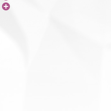
PrintFriendly
共
ドイツの一部地域ではすでに店舗がオープン
５月１１日のロックダウン解除をそれぞれの
有
保されてきたので、都市封鎖を解除するわけ
患者はなくならない。それでは、どのような
封鎖からの出口戦略 1）ミラノの都市交通政策.
2013年 9月 18日 沖縄EST創発セミ
す。（赤字はセミナーでお話された石田先生又