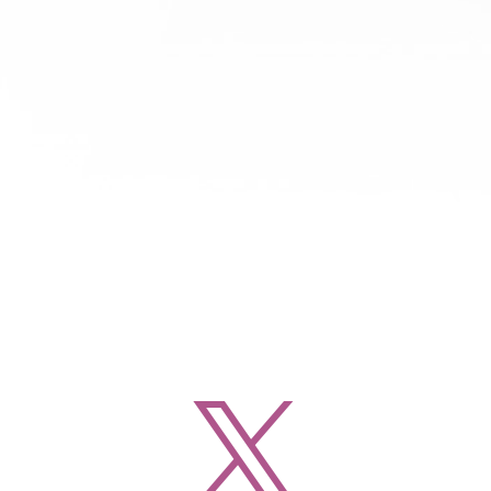
研究科・石田東生教授のプレゼン表題は『クルマに頼りすぎない環境負
のくらし、都市、社会』として車社会の弊害【都市の外延化、CO2排
れ、好循環への次の3つの視点を挙げ、...
