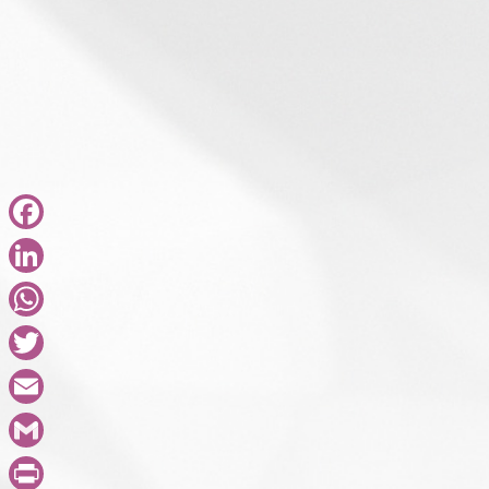
コロナの影響が長引くに連れて、ZOOMでの
も増えました。私的にはもう15年くらい前か
かし対面で直接的にお話ができる機会はやは
す。2020年の秋の日本滞在時に、お話させ
せはこちらから。高度化研概要_HP公開用_201209 令
Facebook
LinkedIn
WhatsApp
Twitter
Email
Gmail