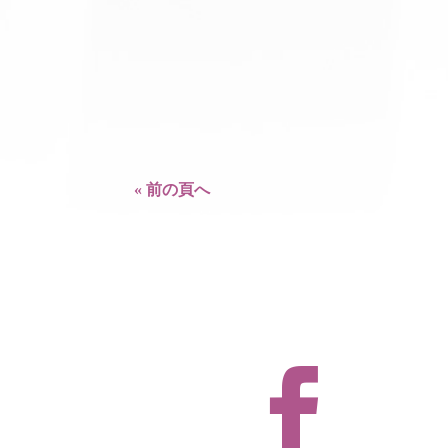
右端・石田氏） 筑波大学システム情報工学
の少ない交通システム』。まず『車とわれわれ
の増加、エネルギー消費】を数字をもって説明さ
« 前の頁へ
