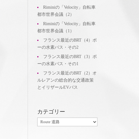
Riminiの「Velocity」自転車
都市世界会議（2）
Riminiの「Velocity」自転車
都市世界会議（1）
会
フランス最近のBRT（4）ポ
し
ーの水素バス・その2
ま
フランス最近のBRT（3）ポ
ら
ーの水素バス・その1
フランス最近のBRT（2）オ
ルレアンの総合的な交通政策
とイリザールEVバス
カテゴリー
カ
テ
ゴ