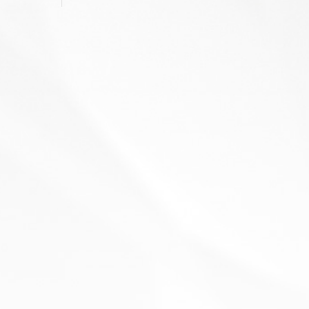
リ
ー
は
確
る
市
ま
、