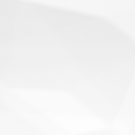
会議や講演が増えてきて、ミラノから日本の皆さんと仕事のお話する機
らSkypeを使っているので、ビデオ通話には全く抵抗はありませんが、
り、圧倒的にアウトプット、インプット双方の情報交換量が違うと思い
て頂いた道路空間高度化研究会のレポートです。 日本みち研究所のお知
和2年 11 月 11 日、第 41...