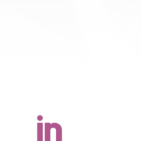
荷
出
