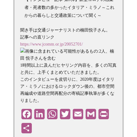
者・死者数の多かったイタリア・ミラノ～これ
からの暮らしと交通政策について聞く～
聞き手は交通ジャーナリストの楠田悦子さん。
記事への直リンク
https://www.jcomm.or.jp/20052701/
1時間以上に及んだヒヤリング内容を、多くの写真
と共に、上手くまとめていただきました。
このインタビューを皮切りに、2020年度はイタリ
ア・ミラノにおけるロックダウン後の、都市空間
再編成や道路空間再配分の寄稿記事執筆が多くな
りました。
Facebook
LinkedIn
WhatsApp
Twitter
Email
Gmail
PrintFriendly
共