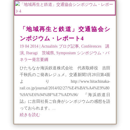
「地域再生と鉄道」交通協会シ
ンポジウム・レポート4
19 04 2014
|
Actualités ブログ記事
,
Conférences 講
演
,
Ibaragi 茨城県
,
Symposium シンポジウム・パ
ネラー発言要綱
ひたちなか海浜鉄道株式会社 代表取締役 吉田
千秋氏のご発表レジュメ。交通新聞3月28日第4面
よりhttp://www.hitachinaka-
rail.co.jp/journal/2014/02/27/%E4%BA%A4%E9%80
%9A%E6%94%BF%E7%AD%96/ 『海浜鉄道日
誌』に吉田社長ご自身がシンポジウムの感想を語
っておられます。...
続きを読む