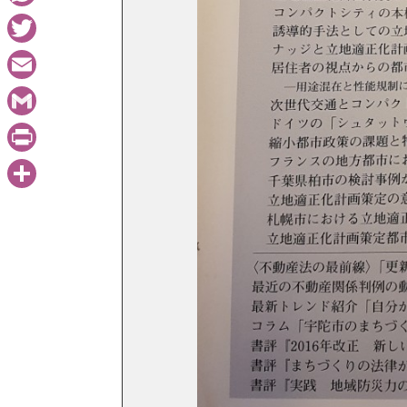
WhatsApp
Twitter
Email
Gmail
PrintFriendly
共
有