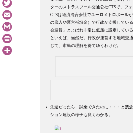
WhatsApp
ターのストラスブール交通公社CTSで、フォ
Twitter
CTSは経済混合会社でユーロメトロポール
の歳入や運営補填金）で行政が支援してい
Email
会運賃」とよばれ非常に低廉に設定してい
Gmail
といえば、当然だ。行政が運営する地域交
じて、市民の理解を得てゆくわけだ。
PrintFriendly
共
有
先週だったら、試乗できたのに・・・と残
ション建設の様子も良くわかる。