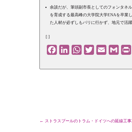
余談だが、筆頭副市長としてのフォンタネ
を育成する最高峰の大学院大学ENAを卒業
た人材が必ずしもパリに行かず、地元で活
[:]
Facebook
LinkedIn
WhatsApp
Twitter
Email
Gmail
←
ストラスブールのトラム・ドイツへの延線工事