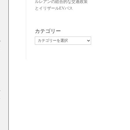
ルレアンの総合的な交通政策
とイリザールEVバス
カテゴリー
カ
も
テ
設
ゴ
リ
ー
ブ
市
ク