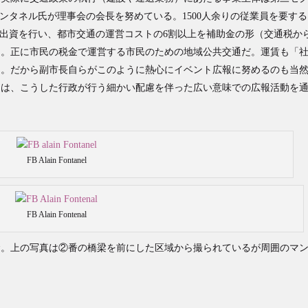
ンタネル氏が理事会の会長を努めている。1500人余りの従業員を要する
が出資を行い、都市交通の運営コストの6割以上を補助金の形（交通税か
る。正に市民の税金で運営する市民のための地域公共交通だ。運賃も「
る。だから副市長自らがこのように熱心にイベント広報に努めるのも当
通は、こうした行政が行う細かい配慮を伴った広い意味での広報活動を
FB Alain Fontanel
FB Alain Fontenal
念。上の写真は②番の橋梁を前にした区域から撮られているが周囲のマ