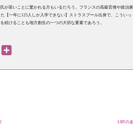
ル氏が若いことに驚かれる方もいるだろう。フランスの高級官僚や政治
した【一年に125人しか入学できない】ストラスブール出身で、こういっ
躍を続けることも地方創生の一つの大切な要素であろう。
PrintFriendly
共
有
2
LRT