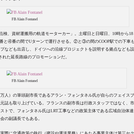
FB Alain Fontanel
路線点検、資材運搬用の軌道モーターカー」。土曜日と日曜日、10時から18
③番と④番の間でUターンで運行させる。②と③の間のCOOP駅での下車
ップなども出店し、ドイツへの沿線プロジェクトを説明する拠点なども
発表された延長路線のプロモーションだ。
FB Alain Fontanel
7万人）の筆頭副市長であるアラン・フォンタネル氏が自らのフェイス
地元誌も取り上げている。フランスの副市長は行政スタッフではなく、
ストで、フォンタネル氏はLRT工事などの政策主体である広域自治体連
議会の副議長でもある。
、実際に交通政策の執行（建設や運送業務）にあたる事業主体は第三セ