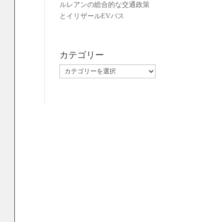
ルレアンの総合的な交通政策
り
とイリザールEVバス
カテゴリー
カ
テ
ゴ
リ
ー