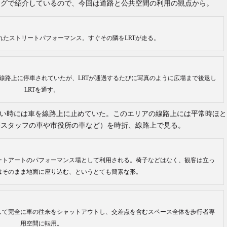
ログで紹介しているので、今回は道路と公共空間の利用の観点から。
れたストリートパフォーマンス。すぐその隣をLRTが走る。
が線路上に停車されていたが、LRTが通過するたびに写真のように広場まで後退し
LRTを通す。
ない時には車を線路上に止めていた。このエリアの線路上には平常時ほと
療スタッフの車や市役所の車など）を時折、線路上で見る。
ートアートのパフォーマンス場として利用される。椅子などはなく、観客は立っ
はそのまま地面に座り込む、というとても簡素な形。
して完全に車の往来をシャットアウトし、交差点を含むスペース全体を歩行者専
用空間に転用。