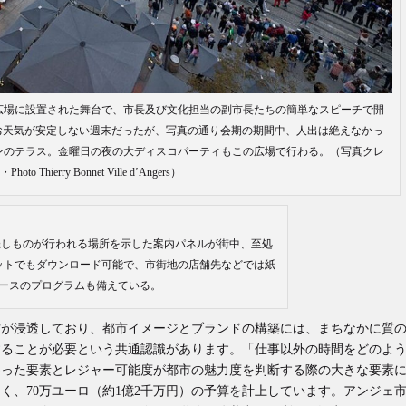
広場に設置された舞台で、市長及び文化担当の副市長たちの簡単なスピーチで開
お天気が安定しない週末だったが、写真の通り会期の期間中、人出は絶えなかっ
ンのテラス。金曜日の夜の大ディスコパーティもこの広場で行わる。（写真クレ
oto Thierry Bonnet Ville d’Angers）
催しものが行われる場所を示した案内パネルが街中、至処
ットでもダウンロード可能で、市街地の店舗先などでは紙
ースのプログラムも備えている。
方が浸透しており、都市イメージとブランドの構築には、まちなかに質
することが必要という共通認識があります。「仕事以外の時間をどのよ
いった要素とレジャー可能度が都市の魅力度を判断する際の大きな要素
く、70万ユーロ（約1億2千万円）の予算を計上しています。アンジェ