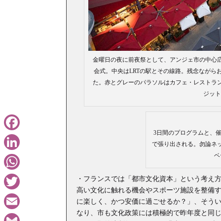
金曜日の夜に前夜祭として、アンジェ市の中心
会式。中央はLRTの駅とその線路。残念ながら
た。赤とグレーのパラソルはカフェ・レストラ
ジット・Ph
3日間のプログラムと、
Facebook
で張り出される。勿論ネ
ベ
LinkedIn
WhatsApp
・フランスでは「都市文化資本」という考え
高い文化に触れる機会やスポーツ施設を整備
Twitter
に楽しく、かつ安価に過ごせるか？」、そう
なり、市も文化政策には積極的で昨年度と同じ
Email