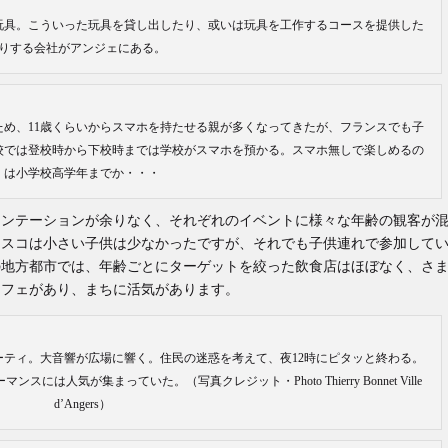
玩具。こういった玩具を貸し出したり、或いは玩具を工作するコースを提供した
りする会社がアンジェにある。
ため、11歳くらいからスマホを持たせる親が多くなってきたが、フランスでも子
校では登校時から下校時までは学校がスマホを預かる。スマホ無しで楽しめるの
は小学校高学年までか・・・
メンテーションが余りなく、それぞれのイベントに様々な年齢の観客が
ィスコは小さい子供は少なかったですが、それでも子供連れで参加して
の地方都市では、年齢ごとにターゲットを絞った飲食店はほぼなく、さ
カフェがあり、まちに活気があります。
ティ。大音響が広場に響く。住民の迷惑を考えて、夜12時にピタッと終わる。
人気が集まっていた。（写真クレジット・Photo Thierry Bonnet Ville
d’Angers）