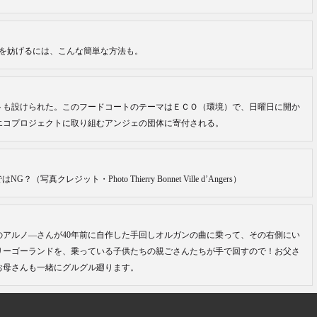
を妨げるには、こんな簡単な方法も。
トも設けられた。このフードコートのテーマはＥＣＯ（環境）で、日曜日に開か
エコプロジェクトに取り組むアンジェの団体に寄付される。
真クレジット・Photo Thierry Bonnet Ville d’Angers）
アルノ―さんが40年前に自作した手回しオルガンの曲に乗って、その右側にい
リーゴーランドを、乗っている子供たちの親ごさんたちが手で回すので！お父さ
お母さんも一緒にグルグル廻ります。