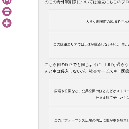
のこの野外演劇祭については過去にもこのブ
Gmail
PrintFriendly
大きな劇場前の広場で行わ
共
有
この線路エリアではLRTが通過しない時は、車
こちら側の線路でも同じように、LRTが通ら
んど車は侵入しないが、社会サービス車（医
広場や公園など、公共空間のほとんどがストリ
たまま観て子供たち
このパフォーマンス広場の周辺に市が車を駐車