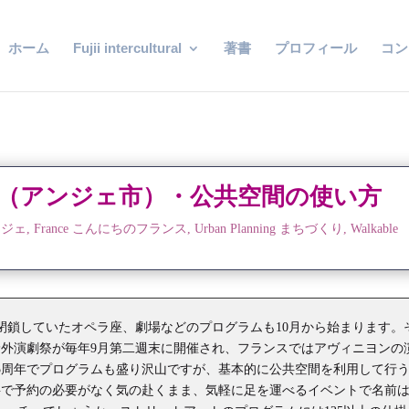
ホーム
Fujii intercultural
著書
プロフィール
コン
（アンジェ市）・公共空間の使い方
ンジェ
,
France こんにちのフランス
,
Urban Planning まちづくり
,
Walkable
閉鎖していたオペラ座、劇場などのプログラムも10月から始まります。
野外演劇祭が毎年9月第二週末に開催され、フランスではアヴィニヨンの
5周年でプログラムも盛り沢山ですが、基本的に公共空間を利用して行
料で予約の必要がなく気の赴くまま、気軽に足を運べるイベントで名前