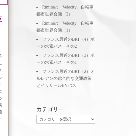
Riminiの「Velocity」自転車
都市世界会議（2）
夜
Riminiの「Velocity」自転車
都市世界会議（1）
フランス最近のBRT（4）ポ
ーの水素バス・その2
フランス最近のBRT（3）ポ
多
ーの水素バス・その1
に
ス
フランス最近のBRT（2）オ
ら
ルレアンの総合的な交通政策
ま
とイリザールEVバス
た
っ
義
カテゴリー
週
カ
半
テ
ゴ