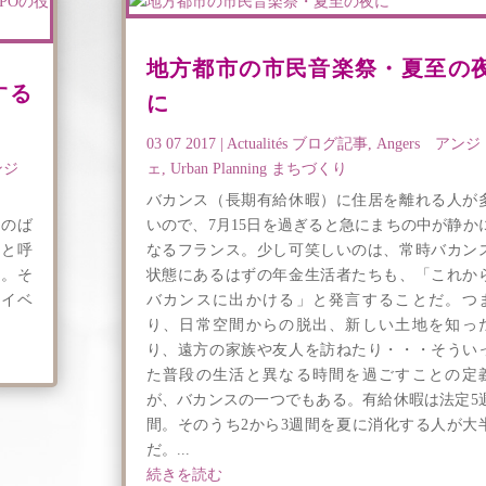
地方都市の市民音楽祭・夏至の
する
に
03 07 2017
|
Actualités ブログ記事
,
Angers アンジ
ンジ
ェ
,
Urban Planning まちづくり
バカンス（長期有給休暇）に住居を離れる人が
ものば
いので、7月15日を過ぎると急にまちの中が静か
ンと呼
なるフランス。少し可笑しいのは、常時バカン
ス。そ
状態にあるはずの年金生活者たちも、「これか
なイベ
バカンスに出かける」と発言することだ。つ
り、日常空間からの脱出、新しい土地を知っ
り、遠方の家族や友人を訪ねたり・・・そうい
た普段の生活と異なる時間を過ごすことの定
が、バカンスの一つでもある。有給休暇は法定5
間。そのうち2から3週間を夏に消化する人が大
だ。...
続きを読む