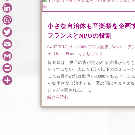
Facebook
LinkedIn
小さな自治体も音楽祭を企画
WhatsApp
フランスとNPOの役割
Twitter
04 07 2017
|
Actualités ブログ記事
,
Angers ア
Email
ェ
,
Urban Planning まちづくり
音楽祭は、夏至の夜に開かれる大掛かりな
Gmail
かりではない。人口が1万人以下のコミュー
ばれる最小の行政単位が30000もあるフラン
PrintFriendly
んな小さな自治体でも、夏の間はさまざま
共
ントが企画される。 ...
続きを読む
有