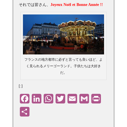
それでは皆さん、
Joyeux Noël et Bonne Année !!
フランスの地方都市に必ずと言っても良いほど、よ
く見られるメリーゴーランド。子供たちは大好き
だ。
[:]
Facebook
LinkedIn
WhatsApp
Twitter
Email
Gmail
PrintFriendly
共
有