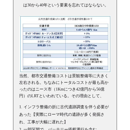
は30から40年という要素を忘れてはならない。
当然、都市交通整備コストは景観整備等に大きく
左右される。ちなみにトータルコストが最も高か
ったのはニース市（1Kmにつき42億円から56億
円）のLRTといわれている。その理由として、
インフラ整備の折に古代遺跡調査を伴う必要が
あった【実際にローマ時代の遺跡が多く発掘さ
れ、工事が大幅に遅れた】
一部区間で、バッテリー搭載運行を含む