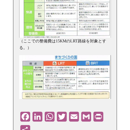
（ここでの整備費は15KMのLRT路線を対象とす
る。）
Facebook
LinkedIn
WhatsApp
Twitter
Email
Gmail
PrintFriendly
共