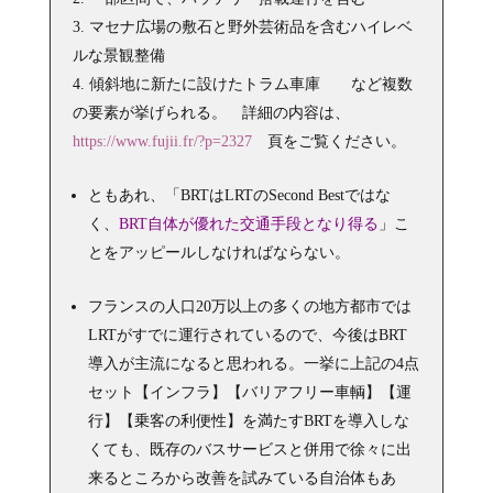
マセナ広場の敷石と野外芸術品を含むハイレベ
ルな景観整備
傾斜地に新たに設けたトラム車庫 など複数
の要素が挙げられる。 詳細の内容は、
https://www.fujii.fr/?p=2327
頁をご覧ください。
ともあれ、「BRTはLRTのSecond Bestではな
く、
BRT自体が優れた交通手段となり得る
」こ
とをアッピールしなければならない。
フランスの人口20万以上の多くの地方都市では
LRTがすでに運行されているので、今後はBRT
導入が主流になると思われる。一挙に上記の4点
セット【インフラ】【バリアフリー車輌】【運
行】【乗客の利便性】を満たすBRTを導入しな
くても、既存のバスサービスと併用で徐々に出
来るところから改善を試みている自治体もあ