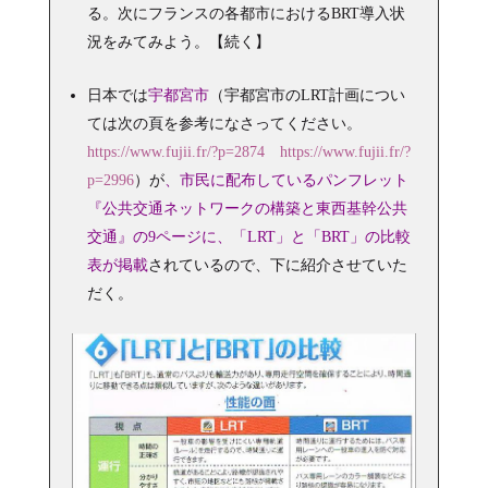
る。次にフランスの各都市におけるBRT導入状
況をみてみよう。【続く】
日本では
宇都宮市
（宇都宮市のLRT計画につい
ては次の頁を参考になさってください。
https://www.fujii.fr/?p=2874
https://www.fujii.fr/?
p=2996
）が
、市民に配布しているパンフレット
『公共交通ネットワークの構築と東西基幹公共
交通』の9ページに、「LRT」と「BRT」の比較
表が掲載
されているので、下に紹介させていた
だく。