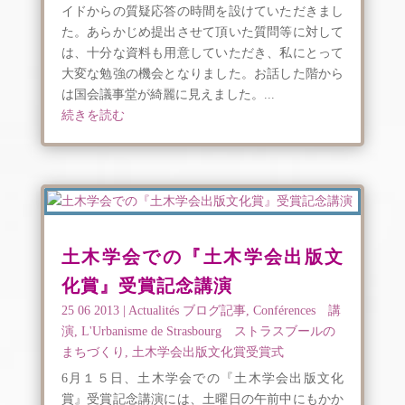
イドからの質疑応答の時間を設けていただきまし
た。あらかじめ提出させて頂いた質問等に対して
は、十分な資料も用意していただき、私にとって
大変な勉強の機会となりました。お話した階から
は国会議事堂が綺麗に見えました。...
続きを読む
土木学会での『土木学会出版文
化賞』受賞記念講演
25 06 2013
|
Actualités ブログ記事
,
Conférences 講
演
,
L'Urbanisme de Strasbourg ストラスブールの
まちづくり
,
土木学会出版文化賞受賞式
6月１５日、土木学会での『土木学会出版文化
賞』受賞記念講演には、土曜日の午前中にもかか