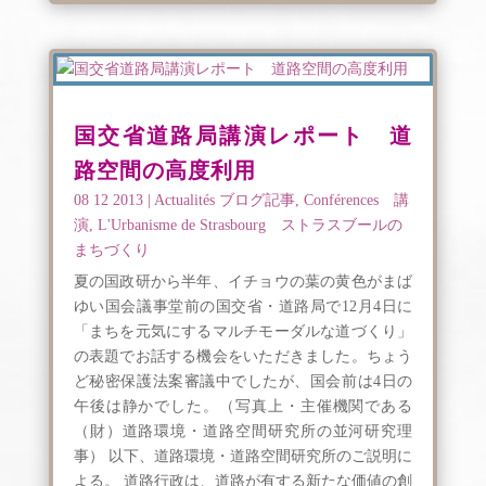
国交省道路局講演レポート 道
路空間の高度利用
08 12 2013
|
Actualités ブログ記事
,
Conférences 講
演
,
L'Urbanisme de Strasbourg ストラスブールの
まちづくり
夏の国政研から半年、イチョウの葉の黄色がまば
ゆい国会議事堂前の国交省・道路局で12月4日に
「まちを元気にするマルチモーダルな道づくり」
の表題でお話する機会をいただきました。ちょう
ど秘密保護法案審議中でしたが、国会前は4日の
午後は静かでした。（写真上・主催機関である
（財）道路環境・道路空間研究所の並河研究理
事） 以下、道路環境・道路空間研究所のご説明に
よる。 道路行政は、道路が有する新たな価値の創