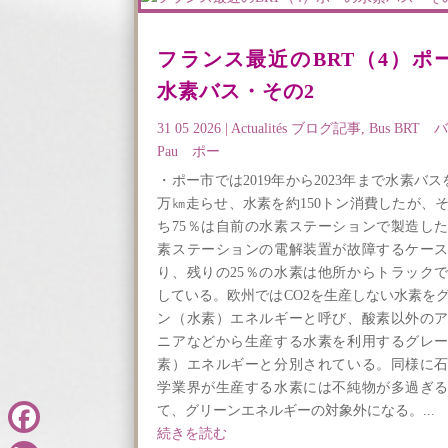
フランス最近のBRT（4）ポ
水素バス・その2
31 05 2026
|
Actualités ブログ記事
,
Bus BRT 
Pau ポー
・ポー市では2019年から2023年まで水素バスを
万㎞走らせ、水素を約150トン消費したが、
ち75％は自前の水素ステーションで製造し
素ステーションの電解装置が故障するケー
り、残りの25％の水素は他所からトラック
している。欧州ではCO2を生産しない水素を
ン（水素）エネルギーと呼び、酸素以外の
ニアなどから生産する水素を利用するグレ
素）エネルギーと分別されている。同様に
学業界が生産する水素には不純物が多過ぎ
て、グリーンエネルギーの対象外になる。...
続きを読む