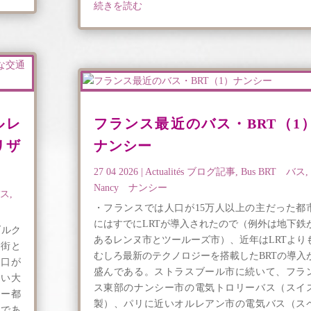
続きを読む
ルレ
フランス最近のバス・BRT（1
リザ
ナンシー
27 04 2026
|
Actualités ブログ記事
,
Bus BRT バス
,
Nancy ナンシー
バス
,
・フランスでは人口が15万人以上の主だった都
にはすでにLRTが導入されたので（例外は地下鉄
ダルク
あるレンヌ市とツールーズ市）、近年はLRTより
た街と
むしろ最新のテクノロジーを搭載したBRTの導入
人口が
盛んである。ストラスブール市に続いて、フラ
しい大
ス東部のナンシー市の電気トロリーバス（スイ
シー都
製）、パリに近いオルレアン市の電気バス（ス
体であ