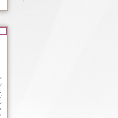
リ
ー
）
市
が
も
が
ン
ス
ペ