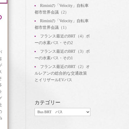
Riminiの「Velocity」自転車
都市世界会議（2）
の
Riminiの「Velocity」自転車
都市世界会議（1）
フランス最近のBRT（4）ポ
ーの水素バス・その2
フランス最近のBRT（3）ポ
バ
ーの水素バス・その1
は
が
フランス最近のBRT（2）オ
ス
ルレアンの総合的な交通政策
そ
とイリザールEVバス
多
ラ
グ
カテゴリー
社
カ
の
テ
a
ゴ