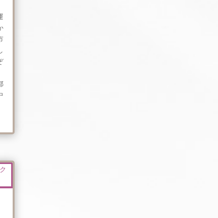
運
か
市
し
ぞ
、
都
中
夏