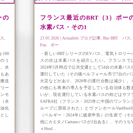
ーの
フランス最近のBRT（3）ポー
水素バス・その1
バス
,
23 05 2026
|
Actualités ブログ記事
,
Bus BRT バス
,
Pau ポー
100
・新しいBRTシリーズのEVバス、電気トロリー
そのう
スの次は水素バスを紹介したい。フランスで
た。水
2024年5月時点で公共交通として54台の水素バス
スもあ
運行していた（その後ベルフォール市で7台のバ
で搬送
火災などがあり、2026年の運行台数は減少）。
グリー
の他にも将来の導入を予定している自治体も数
アンモ
いが、現在運行している水素バスの殆どはサフ
ー（水
SAFRA社（フランス・2025年に中国のワンラン
石油化
ループに買収された）とヴァンホールVanHool
るとし
（ベルギー・2024年に破産申告）の生産で（そ
他にカエタノCaetanoバスが2台ある）、そのうちV
ｎHool...