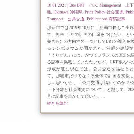
10 01 2021
|
Bus BRT バス
,
Management 上
離
,
Okinawa 沖縄県
,
Price Policy 社会運賃
,
Publ
Transport 公共交通
,
Publications 寄稿記事
那覇市では2019年10月に、那覇市長もご出
て、将来（5年で計画の目途をつけたい、と
発言も）の方向性の一つとしてLRTの導入を
るシンポジウムが開かれた。沖縄の建設情
「うりずん」には、かつてフランスのBRTを
る記事を掲載していただいたが、LRT導入へ
形成が進む現在では、公共交通を福祉とと
て、那覇市だけでなく県全体で計画を支援
しい思いから、「公共交通は福祉なのか？
上下分離と社会運賃について」と題して、202
月に記事を書かせて頂いた。...
続きを読む