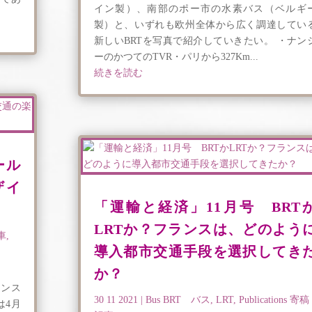
イン製）、南部のポー市の水素バス（ベルギ
製）と、いずれも欧州全体から広く調達してい
新しいBRTを写真で紹介していきたい。 ・ナン
ーのかつてのTVR・パリから327Km...
続きを読む
ール
ザイ
「運輸と経済」11月号 BRT
LRTか？フランスは、どのよう
転車
,
導入都市交通手段を選択してき
か？
ランス
30 11 2021
|
Bus BRT バス
,
LRT
,
Publications 寄稿
は4月