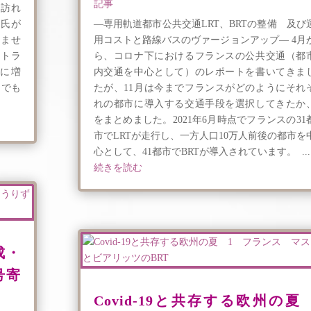
記事
を訪れ
ン氏が
―専用軌道都市公共交通LRT、BRTの整備 及び
りませ
用コストと路線バスのヴァージョンアップ― 4月
ストラ
ら、コロナ下におけるフランスの公共交通（都
に増
内交通を中心として）のレポートを書いてきま
らでも
たが、11月は今までフランスがどのようにそれ
れの都市に導入する交通手段を選択してきたか
をまとめました。2021年6月時点でフランスの31
市でLRTが走行し、一方人口10万人前後の都市を
心として、41都市でBRTが導入されています。 ...
続きを読む
成・
号寄
Covid-19と共存する欧州の