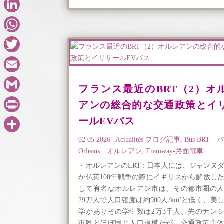
Facebook
LinkedIn
WhatsApp
Twitter
Email
フランス最近のBRT（2）オ
Gmail
アンの総合的な交通政策とイ
ールEVバス
PrintFriendly
02 05 2026
|
Actualités ブログ記事
,
Bus BRT 
共
Orleans オルレアン
,
Tramway-路面電車
有
・オルレアンのLRT : 日本人には、ジャンヌ
が仏英100年戦争の際にイギリスから解放し
して有名なオルレアン市は、その都市圏の
29万人で人口密度は約900人/km²と低く、美
学がありその学生数は2万3千人。先のナン
市圏とほぼ同じ人口規模だが、交通政策主