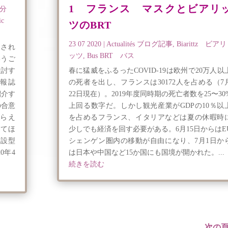
1 フランス マスクとビアリ
下分
ic
ツのBRT
23 07 2020
|
Actualités ブログ記事
,
Biarittz ビアリ
席され
ッツ
,
Bus BRT バス
いうご
検討す
春に猛威をふるったCOVID-19は欧州で20万人以
報誌
の死者を出し、フランスは30172人を占める（7
紹介す
22日現在）。2019年度同時期の死亡者数を25〜30
の合意
上回る数字だ。しかし観光産業がGDPの10％以
らえ
を占めるフランス、イタリアなどは夏の休暇時
してほ
少しでも経済を回す必要がある。6月15日からはE
公設型
シェンゲン圏内の移動が自由になり、7月1日か
0年4
は日本や中国など15か国にも国境が開かれた。...
続きを読む
次の頁