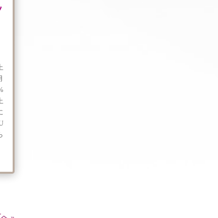
ッ
上
月
%
上
に
U
ら
へ »