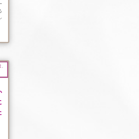
ー
る
シ
か
に
た