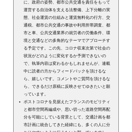
に、政府の姿勢、都市公共交通を責任をもって
運営する自治体を支える法整備、上下分離の実
態、社会運賃の仕組みと運賃無料化の行方、交
通税、都市公共交通の事故や利用所帯調査、都
市と車、公共交通業界の就労者の労働条件、環
境と交通などの多角的なテーマでアプローチす
る予定です。この先、コロナ収束次第で社会の
状況がどのように変化するか予測できないの
で、執筆内容は変わるかもしれませんが、連載
中に読者の方からフィードバックを頂けるな
ら、嬉しいです。コメントやご質問を頂けるな
ら、できるだけ原稿に反映させてゆきたいと願
っています。
ポストコロナを見据えたフランスのモビリティ
と都市空間再編成や、思い切った道路空間再配
分を可能にしている背景として、交通計画を都
市計画に統合してきた経緯にも、多くの人に分