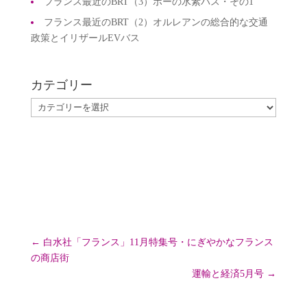
フランス最近のBRT（3）ポーの水素バス・その1
フランス最近のBRT（2）オルレアンの総合的な交通
政策とイリザールEVバス
カテゴリー
カ
テ
ゴ
リ
ー
←
白水社「フランス」11月特集号・にぎやかなフランス
の商店街
運輸と経済5月号
→