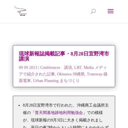
琉球新報誌掲載記事・8月28日宜野湾市
講演
09 09 2013
|
Conférences 講演
,
LRT
,
Media メディ
アで紹介された記事
,
Okinawa 沖縄県
,
Tramway-路
面電車
,
Urban Planning まちづくり
8月28日宜野湾市で行われた、沖縄商工会議所主
催の「
普天間基地跡地利用勉強会
」での模様
が、琉球新報の9月3日に大きく掲載されまし
た。平日の夜7時からという時間にもかかわらず