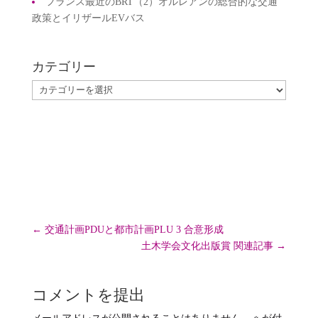
フランス最近のBRT（2）オルレアンの総合的な交通
政策とイリザールEVバス
カテゴリー
カ
テ
ゴ
リ
ー
←
交通計画PDUと都市計画PLU 3 合意形成
土木学会文化出版賞 関連記事
→
コメントを提出