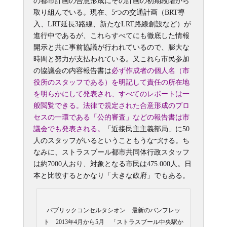
の都市計画の合意形成にその計画の初期段階から
取り組んでいる。現在、5つの交通計画（BRT導
入、LRT延長3路線、新たなLRT路線創設など）が
進行中であるが、これらすべてにも徹底した情報
開示と共に事前協議が行われているので、膨大な
時間と努力が支払われている。又これら市民参加
の協議会の内容報告書は
必ず作成者の個人名（市
役所のスタッフである）を明記して責任の所在地
を明らかにして発表され、すべてのレポートは一
般閲覧できる。法律で規定された合意形成のプロ
セスの一環である「公的審査」などの報告書は市
議会でも発表される。
「近接民主主義部局」に50
人のスタッフがいるということもうなづける。ち
なみに、ストラスブール都市共同体行政スタッフ
は約7000人おり、対象となる市民は475.000人。日
本と比較するとかなり「大きな政府」でもある。
パブリックコンセルタシオン 最新のパンフレッ
ト 2013年4月から5月 「ストラスブール中央駅か