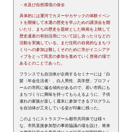
・水及び自然環境の保全
具体的には運河でカヌーやカヤックの体験イベン
トを開催して水運の歴史を学ぶための講演会を開
いたり、まちの歴史を題材とした映画を上映して
歴史遺産の有効活用について話し合ったりなどの
活動を実施している。まだ住民の自発的なまちづ
くりへの参加は難しくそのために市がイニシアテ
ィブをとって民意の参加を進めていく啓発の場で
あるとのことであった。
フランスでも自治体が企画するセミナーには「白
髪〈年金生活者〉、白人男性、高学歴」プロフィ
ールの市民に偏る傾向があるので、若い市民にも
まちづくりに興味を持ってもらえるように、子供
連れの家族が楽しく週末に参加できるプログラム
を自治体が工夫している姿が印象に残った。
このようにストラスブール都市共同体では様々
な、市民直接参加型の事前協議の場を設け、将来