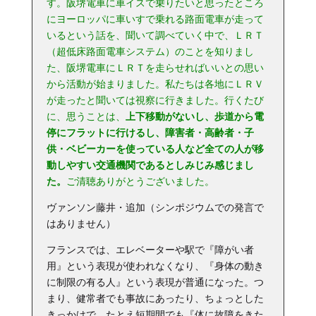
す。阪堺電車に車イスで乗りたいと思ったところ
にヨーロッパに車いすで乗れる路面電車が走って
いるという話を、聞いて調べていく中で、ＬＲＴ
（超低床路面電車システム）のことを知りまし
た、阪堺電車にＬＲＴを走らせればいいとの思い
から活動が始まりました。私たちは各地にＬＲＶ
が走ったと聞いては視察に行きました。行くたび
に、思うことは、
上下移動がないし、歩道から電
停にフラットに行けるし、障害者・高齢者・子
供・ベビーカーを使っている人など全ての人が移
動しやすい交通機関であるとしみじみ感じまし
た。
ご清聴ありがとうございました。
ヴァンソン藤井・追加（シンポジウムでの発言で
はありません）
フランスでは、エレベーターや駅で『障がい者
用』という表現が使われなくなり、『身体の動き
に制限の有る人』という表現が普通になった。つ
まり、健常者でも事故にあったり、ちょっとした
きっかけで、たとえ短期間でも『体に故障をきた