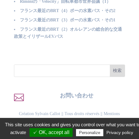
Riminiの「Velocity」自転車都市世界会議（1）
フランス最近のBRT（4）ポーの水素バス・その2
フランス最近のBRT（3）ポーの水素バス・その1
フランス最近のBRT（2）オルレアンの総合的な交通
政策とイリザールEVバス

お問い合わせ
Création Sylvain Callot
|| Tous droits réservés ||
Mentions
légales
||
Politique de confidentialité
This site uses cookies and gives you control over what you want t
Facebook
LinkedIn
WhatsApp
Twitter
Email
Gmail
PrintFriendly
共
activate
✓ OK, accept all
Privacy policy
Personalize
有