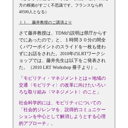
方の根拠がすごく不思議です。フランスなら約
40500人となる）
ＩＩ. 藤井教授のご講演より
さて藤井教授は、TDMの説明は県庁からす
でにあったので」と、１時間３０分の間全
くパワーポイントのスライドを一枚も使わ
ずにお話をされた。2010年のLRTワークシ
ョップでは、藤井先生は以下をご発表され
た。
（2010 LRT Workshop 冊子より）。
「
モビリティ・マネジメントとは＝地域の
交通〈モビリティ〉の改革に向けたいろい
ろな取り組み〈マネジメント〉のこと
」
社会科学的には、モビリティについての
「社会的ジレンマを、説得的コミュニケー
ションを中心として解消しようとする心理
的アプローチ」。