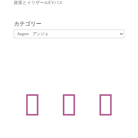
政策とイリザールEVバス
カテゴリー
カ
テ
ゴ
リ
ー


